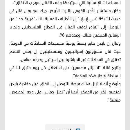
المساعدات الإنسانية التي سيتيحها وقف القتال بموجب الاتفاق".
وكان مستشار الأمن القومي بالبيت الأبيض جيك سوليفان قال في
حديث لشبكة "سي.إن.إن" إن الأطراف المعنية باتت "قريبة جدا" من
التوصل إلى اتفاق لوقف القتال في القطاع الفلسطيني وتحرير
الرهائن المتبقين هناك، وعددهم 98.
وقال إن بايدن يتابع بصفة يومية مستجدات المحادثات في الدوحة،
حيث قال مسؤولون إسرائيليون وفلسطينيون إن بعض التقدم
تحقق في المحادثات غير المباشرة بين إسرائيل وحركة حماس.
وتابع قائلا "لا نزال مصممين على استغلال كل يوم متبق لنا في
السلطة لإنجاز هذه المهمة".
وأوضح أنه لا تزال هناك فرصة للتوصل إلى اتفاق قبل مغادرة بايدن
لمنصبه، لكن من الممكن أيضا أن "تظل حماس، على وجه الخصوص،
متعنتة".