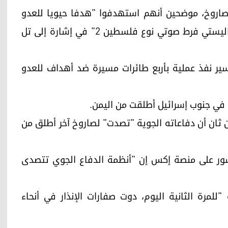
اروخ، موضحين أنهم استهدفوا "هدفا حيويا للعدو
الإسرائيلي في منطقة يافا المحتلة وذلك بصاروخ باليستي فرط صوتي نوع فلسطين 2" في إشارة إلى تل
سير نفذ عملية بأربع طائرات مسيرة ضد أهداف للعدو
في جنوب إسرائيل أطلقت من اليمن.
يان ثان أن دفاعاته الجوية "تصدت" لصاروخ آخر أطلق من
ور على منصة إكس إن "أنظمة الدفاع الجوي تتصدى
لمرة الثانية اليوم، دوت صفارات الإنذار في أنحاء