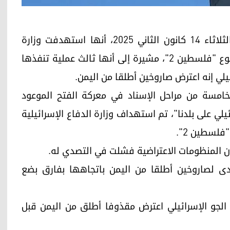
أربيل (كوردستان24)- أعلنت جماعة الحوثي، اليوم الثلاثاء 14 كانون الثاني 2025، أنها استهدفت وزارة
الدفاع الإسرائيلية بصاروخ باليستي فرط صوتي من نوع "فلسطين 2"، مشيرة إلى أنها ثالث عملية تنفذها
لخامسة من مراحل الإسناد في معركة الفتح الموعود
لي على بلدنا"، تم استهداف وزارة الدفاع الإسرائيلية
لسطين 2".
ن المنظومات الاعتراضية فشلت في التصدي له.
دى لصاروخين أطلقا من اليمن باتجاهها بفارق بضع
الجو الإسرائيلي اعترض مقذوفا أطلق من اليمن قبل