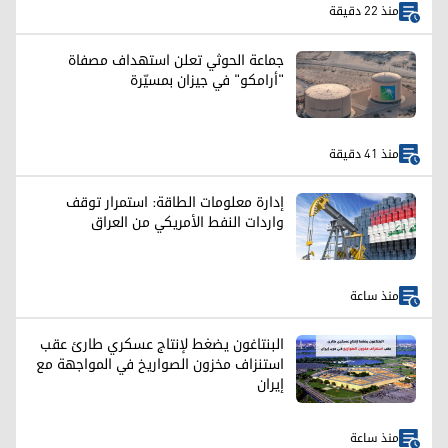
منذ 22 دقيقة
جماعة الحوثي تعلن استهداف مصفاة
"أرامكو" في جيزان بمسيّرة
منذ 41 دقيقة
إدارة معلومات الطاقة: استمرار توقف
واردات النفط الأمريكي من العراق
منذ ساعة
البنتاغون يضغط لإنتاج عسكري طارئ عقب
استنزاف مخزون الصواريخ في المواجهة مع
إيران
منذ ساعة