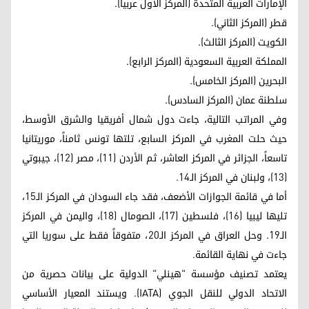
الإمارات العربية المتحدة (المركز الأول عربياً).
قطر (المركز الثاني).
الكويت (المركز الثالث).
المملكة العربية السعودية (المركز الرابع).
البحرين (المركز الخامس).
سلطنة عمان (المركز السادس).
وفي المراتب التالية، جاءت دول شمال أفريقيا والشرق الأوسط،
حيث حلت المغرب في المركز السابع، تلتها تونس ثامناً، موريتانيا
تاسعاً، الجزائر في المركز العاشر، ثم الأردن (11)، مصر (12)، جيبوتي
(13)، ولبنان في المركز الـ14.
أما في قائمة الجوازات الأضعف، فقد جاء السودان في المركز الـ15،
تليها ليبيا (16)، فلسطين (17)، الصومال (18)، واليمن في المركز
الـ19. وحل العراق في المركز الـ20، متفوقاً فقط على سوريا التي
جاءت في نهاية القائمة.
يعتمد تصنيف مؤسسة "هينلي" الدولية على بيانات حصرية من
الاتحاد الدولي للنقل الجوي (IATA). ويستند المعيار الأساسي