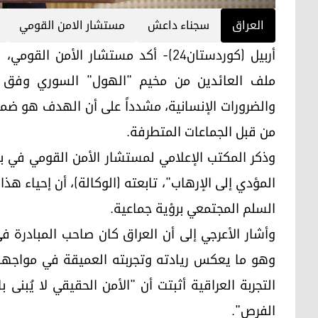
العراق
سجناء داعش
مستشار الامن القومي
أربيل (كوردستان24)- أكد مستشار الأم
ملف العائدين من مخيم "الهول" السوري وفق مقا
والضرورات الإنسانية، مشدداً على أن الهدف هو ضم
من قبل الجماعات المتطرفة.
وذكر المكتب الإعلامي لمستشار الأمن القومي في ب
المؤدي إلى الإرهاب"، تابعته (الوكالة)، أن إحياء هذا 
السلم المجتمعي برؤية جماعية.
وأشار الأعرجي إلى أن العراق كان صاحب المبادرة ف
وهو ما يعكس ريادته وتجربته العميقة في مواجهة ا
التجربة العراقية أثبتت أن "الأمن الحقيقي لا يُبنى
الفرص".