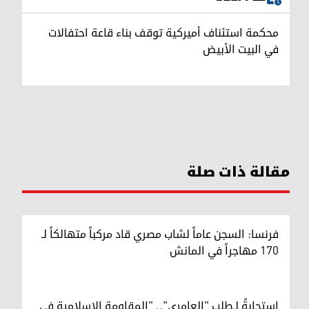
محكمة استئناف أميركية توقف بناء قاعة احتفالات
في البيت الأبيض
مقالة ذات صلة
فرنسا: السجن عاماً لشاب مصري قاد مركباً متهالكاً لـ
170 مهاجراً في المانش
استجابةً لـطلب "العامري".. "المقاومة الإسلامية في