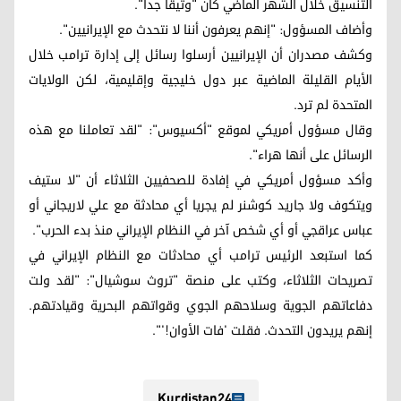
التنسيق خلال الشهر الماضي كان "وثيقاً جدا".
وأضاف المسؤول: "إنهم يعرفون أننا لا نتحدث مع الإيرانيين".
وكشف مصدران أن الإيرانيين أرسلوا رسائل إلى إدارة ترامب خلال
الأيام القليلة الماضية عبر دول خليجية وإقليمية، لكن الولايات
المتحدة لم ترد.
وقال مسؤول أمريكي لموقع "أكسيوس": "لقد تعاملنا مع هذه
الرسائل على أنها هراء".
وأكد مسؤول أمريكي في إفادة للصحفيين الثلاثاء أن "لا ستيف
ويتكوف ولا جاريد كوشنر لم يجريا أي محادثة مع علي لاريجاني أو
عباس عراقجي أو أي شخص آخر في النظام الإيراني منذ بدء الحرب".
كما استبعد الرئيس ترامب أي محادثات مع النظام الإيراني في
تصريحات الثلاثاء، وكتب على منصة "تروث سوشيال": "لقد ولت
دفاعاتهم الجوية وسلاحهم الجوي وقواتهم البحرية وقيادتهم.
إنهم يريدون التحدث. فقلت 'فات الأوان!'".
Kurdistan24