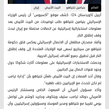
العالم
بنيامين نتنياهو
البيت الأبيض
إيران
أربيل (كوردستان 24)- كشف موقع "أكسيوس" أن رئيس الوزراء
الإسرائيلي بنيامين نتنياهو طلب توضيحات من البيت الأبيض بعد
معلومات استخباراتية إسرائيلية عن اتصالات محتملة مع إيران لبحث
وقف إطلاق النار.
وأفاد مصدران مطلعان أن الاتصال الإسرائيلي يعكس قلق حكومة
نتنياهو من سيناريو تسعى فيه الولايات المتحدة إلى وقف إطلاق
النار قبل تحقيق جميع أهداف إسرائيل الحربية.
وحصلت الاستخبارات الإسرائيلية على معلومات أثارت شكوكا حول
وجود قنوات اتصال بين الجانبين.
وقال أحد المصادر إن البيت الأبيض طمأن نتنياهو بأن "إدارة ترامب
لم تكن تتحدث مع الإيرانيين خلف ظهره".
وأكد مسؤول أمريكي أن المبعوث الخاص ومستشار الرئيس
الأمريكي دونالد ترامب، ستيف ويتكوف وجاريد كوشنر على تواصل
يومي تقريبا مع نتنياهو ومدير الموساد ومسؤولين إسرائيليين، وأن