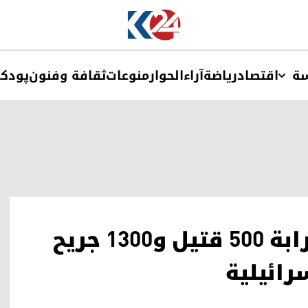
ة
اقتصاد
ریاضة
آراء
الحوار
منوعات
ثقافة وفنون
پودک
حصيلة دامية في لبنان.. قرابة 500 قتيل و1300 جريح