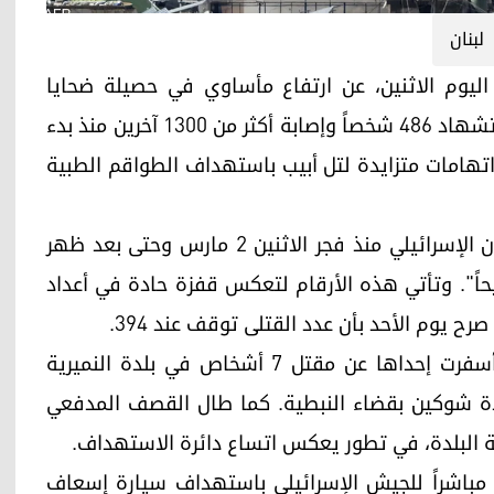
لبنان
ة اللبنانية، اليوم الاثنين، عن ارتفاع مأساوي في حصيلة ضحايا
الغارات الإسرائيلية المستمرة على البلاد، مؤكدة استشهاد 486 شخصاً وإصابة أكثر من 1300 آخرين منذ بدء
تهامات متزايدة لتل أبيب باستهداف الطواقم الطبية
وفي بيان مفصل، أوضحت الوزارة أن "حصيلة العدوان الإسرائيلي منذ فجر الاثنين 2 مارس وحتى بعد ظهر
الاثنين 9 مارس، بلغت 486 شهيداً و1313 جريحاً". وتأتي هذه الأرقام لتعكس قفزة حادة في أعداد
صرح يوم الأحد بأن عدد القتلى توقف عند 394.
ميدانياً، شهد اليوم الاثنين سلسلة غارات عنيفة؛ أسفرت إحداها عن مقتل 7 أشخاص في بلدة النميرية
لدة شوكين بقضاء النبطية. كما طال القصف المدفعي
ية البلدة، في تطور يعكس اتساع دائرة الاستهداف.
ً مباشراً للجيش الإسرائيلي باستهداف سيارة إسعاف