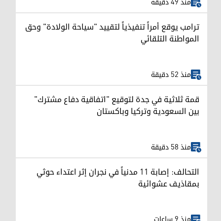
منذ 49 دقيقة
ترامب يوقع أمراً تنفيذياً لتقييد "سياحة الولادة" وحق
المواطنة التلقائي
منذ 52 دقيقة
قمة ثلاثية في جدة لتوقيع "اتفاقية دفاع مشترك"
بين السعودية وتركيا وباكستان
منذ 58 دقيقة
التحالف: إصابة 11 مدنياً في نجران إثر اعتداء حوثي
بمقاذيف عشوائية
منذ 9 ساعات