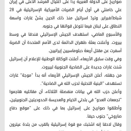
صواريخ على الدولة العبرية ردا على اغتيال المرشد الأعلى في إيران
علي خامنئي في أول أيام الضربات الأميركية الإسرائيلية في 28
شباط/فبراير. وتردّ اسرائيل منذ ذلك الحين بشنّ غارات واسعة
النطاق على لبنان فيما تتوغل قواتها في جنوبه.
والأسبوع الماضي، استهدف الجيش الإسرائيلي فندقا في وسط
بيروت. وأعلنت بعثة طهران الدائمة لدى الأمم المتحدة أن الضربة
أسفرت عن مقتل أربعة دبلوماسيين إيرانيين.
وفي وقت سابق الأربعاء، أعلنت الوكالة الوطنية للإعلام أن إسرائيل
شنت غارات جديدة على الضاحية الجنوبية لبيروت.
من جهته، أعلن الجيش الإسرائيلي الأربعاء أنه بدأ "موجة" غارات
تستهدف "البنية التحتية لحزب الله في الضاحية".
وأعلن حزب الله في بيانات منفصلة الثلاثاء، أن مقاتليه هاجموا
"تجمعات العدو" في بلدتي الخيام والعديسة الحدوديتين الجنوبيتين،
وأطلقوا صواريخ على إسرائيل بما في ذلك على "موقع دفاع
صاروخي" جنوب حيفا.
وقال لاحقا إنه اشتبك مع قوة إسرائيلية بالقرب من بلدة عيترون