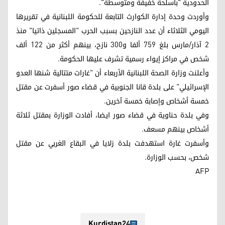
الحدودية "بأسلحة خفيفة ومتوسطة".
وأوردت وحدة إدارة الكوارث التابعة للحكومة اللبنانية في تقريرها
اليومي الثلاثاء أن عدد النازحين بسبب الحرب "المسجلين ذاتيا" منذ
2 آذار/مارس بلغ 759 ألفا و300 نازح، بينهم أكثر من 122 ألف
شخص في مراكز إيواء رسمية تشرف عليها الحكومة.
وأعلنت وزارة الصحة اللبنانية الأربعاء أن "غارات متتالية شنها العدو
الإسرائيلي" على بلدة قانا الجنوبية في قضاء صور أسفرت عن مقتل
خمسة أشخاص وإصابة خمسة آخرين.
وفي بلدة حناوية في قضاء صور ايضا، أفادت الوزارة بمقتل ثلاثة
أشخاص بينهم مسعف.
وأسفرت غارة استهدفت بلدة زلايا في البقاع الغربي عن مقتل
شخص، بحسب الوزارة.
AFP
Kurdistan24