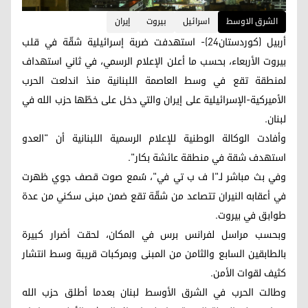
الشرق الاوسط
اسرائيل
بيروت
إيران
أربيل (كوردستان24)- استهدفت ضربة إسرائيلية شقّة في قلب
بيروت الأربعاء، بحسب ما أعلن الإعلام الرسمي، في ثاني استهداف
لمنطقة تقع في وسط العاصمة اللبنانية منذ اندلعت الحرب
الأميركية-الإسرائيلية على إيران والتي دخل على خطّها حزب الله في
لبنان.
وأفادت الوكالة الوطنية للإعلام الرسمية اللبنانية أن "العدو
استهدف شقة في منطقة عائشة بكار".
وفي بث مباشر لـ"ا ف ب تي في"، سُمع صوت قصف جوي ظهرت
في أعقابه النيران تتصاعد من شقّة تقع ضمن مبنى سكني من عدة
طوابق في بيروت.
وبحسب مراسل لفرانس برس في المكان، لحقت أضرار كبيرة
بالطابقين السابع والثامن من المبنى وبمركبات قريبة وسط انتشار
كثيف لقوات الأمن.
وطالت الحرب في الشرق الأوسط لبنان بعدما أطلق حزب الله