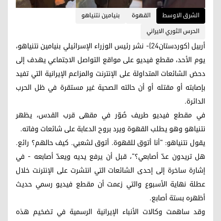
الشرق الاوسط
القهوة
بنيامين نتنياهو
الحرس الثوري الايراني
أربيل (كوردستان24)- نشر رئيس الوزراء الإسرائيلي بنيامين نتنياهو،
يوم الأحد، مقطع فيديو على مواقع التواصل الاجتماعي يهدف إلى
دحض الشائعات المتداولة على الإنترنت والمزاعم الإيرانية التي تفيد
بإصابته أو مقتله أو أن حالته الصحية غير مستقرة في ظل الحرب
الدائرة.
في مقطع فيديو طريف صُوّر في مقهى قرب القدس، يظهر
نتنياهو وهو يطلب القهوة ويرد بروح الدعابة على شائعات وفاته.
يقول نتنياهو: "أنا أتوق للقهوة. أتوق لشعبي. كيف حالهم؟ رائع.
هل تريدون عدّ أصابعي؟"، قبل أن يرفع يديه ويعدّ أصابعه - في
إشارة ساخرة إلى إحدى الشائعات التي انتشرت على الإنترنت خلال
عطلة نهاية الأسبوع والتي زعمت أن مقطع فيديو رسمي حديث
أظهره بستة أصابع.
وقد ساهمت وكالات الأنباء الإيرانية الرسمية في تضخيم هذه