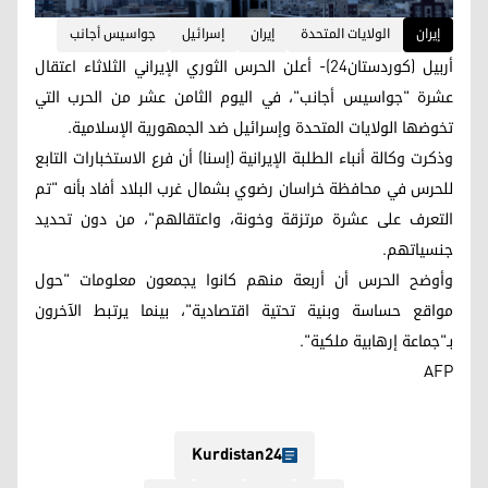
إيران
الولايات المتحدة
إيران
إسرائيل
جواسيس أجانب
أربيل (كوردستان24)- أعلن الحرس الثوري الإيراني الثلاثاء اعتقال
عشرة "جواسيس أجانب"، في اليوم الثامن عشر من الحرب التي
تخوضها الولايات المتحدة وإسرائيل ضد الجمهورية الإسلامية.
وذكرت وكالة أنباء الطلبة الإيرانية (إسنا) أن فرع الاستخبارات التابع
للحرس في محافظة خراسان رضوي بشمال غرب البلاد أفاد بأنه "تم
التعرف على عشرة مرتزقة وخونة، واعتقالهم"، من دون تحديد
جنسياتهم.
وأوضح الحرس أن أربعة منهم كانوا يجمعون معلومات "حول
مواقع حساسة وبنية تحتية اقتصادية"، بينما يرتبط الآخرون
بـ"جماعة إرهابية ملكية".
AFP
Kurdistan24