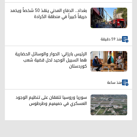
بغداد.. الدفاع المدني ينقذ 50 شخصاً ويخمد
حريقاً كبيراً في منطقة الكرادة
منذ 59 دقيقة
الرئيس بارزاني: الحوار والوسائل الحضارية
هما السبيل الوحيد لحل قضية شعب
كوردستان
منذ ساعة
سوريا وروسيا تتفقان على تنظيم الوجود
العسكري في حميميم وطرطوس