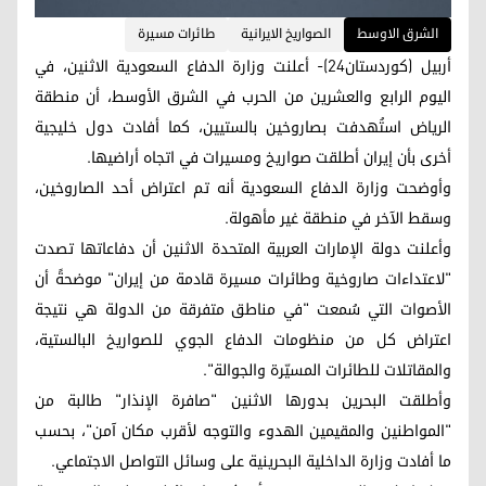
الشرق الاوسط
الصواريخ الايرانية
طائرات مسيرة
أربيل (كوردستان24)- أعلنت وزارة الدفاع السعودية الاثنين، في
اليوم الرابع والعشرين من الحرب في الشرق الأوسط، أن منطقة
الرياض استُهدفت بصاروخين بالستيين، كما أفادت دول خليجية
أخرى بأن إيران أطلقت صواريخ ومسيرات في اتجاه أراضيها.
وأوضحت وزارة الدفاع السعودية أنه تم اعتراض أحد الصاروخين،
وسقط الآخر في منطقة غير مأهولة.
وأعلنت دولة الإمارات العربية المتحدة الاثنين أن دفاعاتها تصدت
"لاعتداءات صاروخية وطائرات مسيرة قادمة من إيران" موضحةً أن
الأصوات التي سُمعت "في مناطق متفرقة من الدولة هي نتيجة
اعتراض كل من منظومات الدفاع الجوي للصواريخ البالستية،
والمقاتلات للطائرات المسيّرة والجوالة".
وأطلقت البحرين بدورها الاثنين "صافرة الإنذار" طالبة من
"المواطنين والمقيمين الهدوء والتوجه لأقرب مكان آمن"، بحسب
ما أفادت وزارة الداخلية البحرينية على وسائل التواصل الاجتماعي.