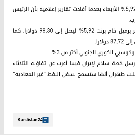
أربيل (كوردستان24)- انخفض سعر خام برنت بنسبة 5,92% الأربعاء بعدما أفادت تقارير إعلامية بأن الرئيس
ب.
وقرابة الساعة 00,30 بتوقيت غرينتش، انخفض سعر برميل خام برنت 5,92% ليصل إلى 98,30 دولارا. كما
كوسبي الكوري الجنوبي أكثر من 3%.
أرسل خطة سلام لإيران فيما أعرب عن تفاؤله الثلاثاء
علنت طهران أنها ستسمح لسفن النفط "غير المعادية"
Kurdistan24