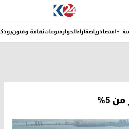
ة
اقتصاد
ریاضة
آراء
الحوار
منوعات
ثقافة وفنون
پودک
ن 5%