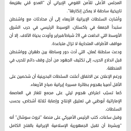
المجلس الأعلى للأمن القومي الإيراني أن "العدو مُني بهزيمة
تاريخية ساحقة لا يمكن إنكارها".
وأشارت السلطات الإيرانية الأربعاء إلى أن محادثات مع واشنطن
ستبدأ الجمعة في باكستان، الوسيط الرئيسي في حرب الشرق
الأوسط التي اندلعت في 28 شباط/فبراير وأودت بحياة الآلاف. إلا أن
مواقف الأطراف المتحاربة لا تزال متباعدة.
ودعت سلطنة عُمان، التي أدت دور وساطة بين طهران وواشنطن
قبل اندلاع الحرب، إلى تكثيف الجهود من أجل وقف دائم للحرب في
المنطقة.
ورغم الإعلان عن الاتفاق أعلنت السلطات البحرينية أن شخصين على
الأقل أصيبا بهجوم بطائرة مسيرة إيرانية صباح الأربعاء.
كما تسبّب اعتراض هجوم ليلي على مجمع للغاز في العاصمة
الإماراتية أبوظبي في تعليق الإنتاج وإصابة ثلاثة أشخاص، بحسب
السلطات.
وقبل ساعات، كتب الرئيس الأميركي على منصة "تروث سوشال" أنه
"وبشرط أن تقبل الجمهورية الإسلامية الإيرانية بالفتح الكامل