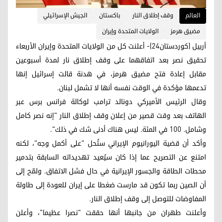
العالم
وقف إطلاق النار
باكستان
الجيش الإسرائيلي
مضيق هرمز
الولايات المتحدة وإيران
أربيل (كوردستان24)- أعلنت كل من الولايات المتحدة وإيران الأربعاء
تحقيق نصر بعد اتفاقهما على وقف إطلاق نار لمدة أسبوعين
مقابل إعادة فتح مضيق هرمز، في هدنة قالت إسرائيل إنها
تدعمها مؤكدة في الوقت نفسه أنها لا تشمل لبنان.
وقال الرئيس الأميركي دونالد ترامب لوكالة فرانس برس عبر
الهاتف بعد وقت قصير من إعلان وقف إطلاق النار "إنه نصر كامل
وشامل. 100 في المئة. ليس هناك أدنى شك في ذلك".
وأكد أن قضية اليورانيوم الإيراني ستُحل "على أكمل وجه"، لكنه
امتنع عن التصريح عما إذا كان سيُعيد تهديداته السابقة بتدمير
محطات الطاقة والجسور الإيرانية في حال فشل الاتفاق. ولمّح إلى
أن الصين ربما تكون قد مارست ضغطا على إيران للعودة إلى طاولة
المفاوضات للتوصل إلى وقف إطلاق النار.
وأعلنت طهران من جانبها أنها حققت "نصرا عظيما"، وأعلن