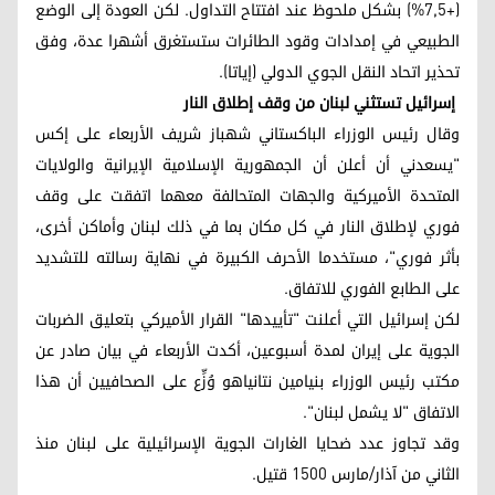
(+7,5%) بشكل ملحوظ عند افتتاح التداول. لكن العودة إلى الوضع
الطبيعي في إمدادات وقود الطائرات ستستغرق أشهرا عدة، وفق
تحذير اتحاد النقل الجوي الدولي (إياتا).
إسرائيل تستثني لبنان من وقف إطلاق النار
وقال رئيس الوزراء الباكستاني شهباز شريف الأربعاء على إكس
"يسعدني أن أعلن أن الجمهورية الإسلامية الإيرانية والولايات
المتحدة الأميركية والجهات المتحالفة معهما اتفقت على وقف
فوري لإطلاق النار في كل مكان بما في ذلك لبنان وأماكن أخرى،
بأثر فوري"، مستخدما الأحرف الكبيرة في نهاية رسالته للتشديد
على الطابع الفوري للاتفاق.
لكن إسرائيل التي أعلنت "تأييدها" القرار الأميركي بتعليق الضربات
الجوية على إيران لمدة أسبوعين، أكدت الأربعاء في بيان صادر عن
مكتب رئيس الوزراء بنيامين نتانياهو وُزِّع على الصحافيين أن هذا
الاتفاق "لا يشمل لبنان".
وقد تجاوز عدد ضحايا الغارات الجوية الإسرائيلية على لبنان منذ
الثاني من آذار/مارس 1500 قتيل.