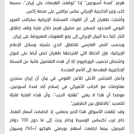
هرمز "لمدة أسبوعين" إذا "توقفت الهجمات على إيران"، حسبما
كتب وزير الخارجية الإيراني عباس عراقجي على منصة إكس.
وأشارت طهران إلى أن القوات المسلحة الإيرانية ستراقب المرور
اليومي المحدود للسفن عبر مضيق هرمز خلال فترة وقف إطلاق
النار. كما دعا البيان الإيراني إلى رفع العقوبات المفروضة على إيران.
وبحسب النص الفارسي للاتفاق الذي نشرته وسائل الإعلام
الإيرانية، فإن الخطة التي اقترحتها طهران تنص أيضا على قبول
واشنطن تخصيب اليورانيوم؛ إلا أن هذه التفاصيل غائبة عن النسخة
الإنكليزية المقدمة إلى الأمم المتحدة.
وأعلن المجلس الأعلى للأمن القومي في بيان أن إيران ستجري
مفاوضات مع الجانب الأميركي في إسلام آباد لمدة أسبوعين،
موضحا أن هذا لا يعني "نهاية الحرب"، وأن هذه الفترة قابلة
للتمديد "بالاتفاق بين الطرفين".
وقد تلقفت الأسواق هذا الخبر بحماس، إذ انخفضت أسعار النفط،
خام غرب تكساس الوسيط وخام برنت إلى ما دون 100 دولار
للبرميل، بينما ارتفعت أسهم بورصتي طوكيو (+5%) وسيول