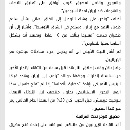
والفوري والآمن لمضيق هرمز، أوافق على تعليق القصف
والهجمات ضد إيران لمدة أسبوعين".
أضاف "ونحن على وشك التوصل إلى اتفاق نهائي بشأن سلام
طويل الأمد مع إيران، وسلام في الشرق الأوسط". وأشار إلى أن
طهران قدمت "مقترحا يتألف من 10 نقاط، ونعتقد أنه يشكل
أساسا عمليا للتفاوض".
ثم أشار البيت الأبيض إلى أنه يدرس إجراء محادثات مباشرة مع
الإيرانيين.
جاء إعلان وقف إطلاق النار هذا قبل ساعة من انتهاء الإنذار الأخير
من سلسلة إنذارات وجهها دونالد ترامب إلى إيران وهدد فيها
الرئيس الأميركي بإبادة "حضارة بأكملها" إذا لم تفتح طهران هذا
الممر البحري الاستراتيجي بحلول منتصف ليل الثلاثاء الأربعاء
بتوقيت غرينتش. قبل الحرب، كان 20% من النفط الخام العالمي يمر
عبر هذا المضيق.
مضيق هرمز تحت المراقبة
أكد القادة الإيرانيون من جانبهم الموافقة على إعادة فتح مضيق