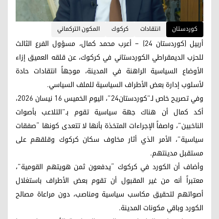
کوردستان
انتقادات
كركوك
المكون التركماني
أربيل (كوردستان 24) – أعرب محمد كمال، مسؤول الفرع الثالث
للحزب الديمقراطي الكوردستاني في كركوك، عن قلقه العميق إزاء
الأوضاع السياسية الراهنة في المدينة، موجهاً انتقادات حادة
لأسلوب إدارة بعض الأطراف السياسية للملف السياسي.
وفي تصريح خاص لـ”كوردستان24”، اليوم الخميس 16 نيسان 2026،
أكد كمال أن هناك جهة سياسية تقوم بـ”التلاعب بأصوات
الناخبين”، واصفاً الإجراءات المتخذة بأنها لا تتعدى كونها “صفقات
سياسية”، الأمر الذي أثار مخاوف سكان كركوك وقلقهم على
مستقبل مدينتهم.
وأضاف أن الكورد في كركوك “يدفعون ثمن هويتهم القومية”،
معتبراً أنه من غير المقبول أن تقوم بعض الأطراف باستغلال
أصواتهم لتحقيق مكاسب سياسية ومناصب، دون مراعاة مصالح
الكورد وباقي مكونات المدينة.