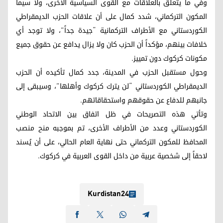
وفي ما يتعلق بالعلاقات مع القوى السياسية الأخرى، ولا سيما
المكون التركماني، شدد كمال على أن علاقات الحزب الديمقراطي
الكوردستاني مع الأطراف التركمانية “جيدة جداً”، ولا توجد أي
خلافات بينهم، مؤكداً أن الحزب كان ولا يزال يدافع عن حقوق جميع
مكونات كركوك دون تمييز.
وحول مستقبل الحزب في المدينة، جدد كمال تأكيده أن الحزب
الديمقراطي الكوردستاني “لن يترك كركوك وأهلها”، وسيبقى إلى
جانبهم للدفاع عن حقوقهم واستحقاقاتهم.
وتأتي هذه التصريحات في ظل اتفاق بين الاتحاد الوطني
الكوردستاني وعدد من الأطراف الأخرى، تم بموجبه منح منصب
المحافظ للمكون التركماني حتى نهاية العام الحالي، على أن يُسند
لاحقاً إلى شخصية عربية من داخل القوى العربية في كركوك.
Kurdistan24