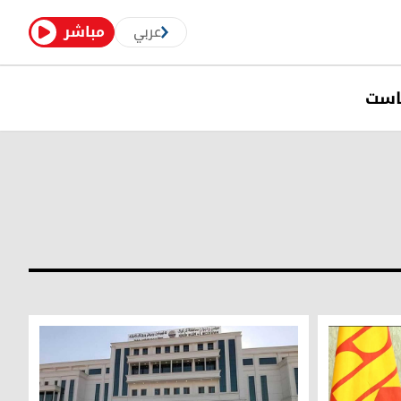
عربي
مباشر
است