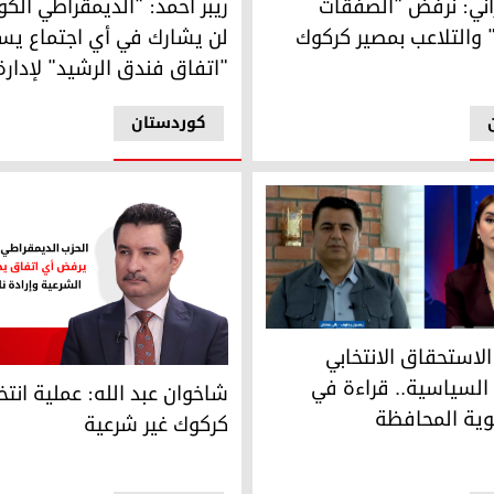
زاني: نرفض "الصفقات
ريبر أحمد: "الديمقراطي الك
والتلاعب بمصير كركوك
لن يشارك في أي اجتماع يست
"اتفاق فندق الرشيد" لإدار
کوردستان
لاستحقاق الانتخابي والتسويات السياسية.. قراءة في مستقبل هوية
لاستحقاق الانتخابي
ات وإدارة السلطة منذ 2003
شاخوان عبد الله: عملية انتخاب
السياسية.. قراءة في
شاخوان عبد الله: عملية انت
ية المحافظة
كركوك غير شرعية