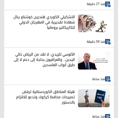
منذ 27 دقيقة
التشكيلي الكوردي هندرين خوشناو ينال
شهادة تقديرية في المهرجان الدولي
للكاريكاتير برومانيا
منذ 58 دقيقة
الآلوسي للزيدي: لا تعُد من الرياض خالي
اليدين.. والعراقيون بحاجة إلى دعم لا إلى
طرق أبواب الفاسدين
منذ ساعة
هيئة المناطق الكوردستانية ترفض
تصريحات محافظ كركوك وتدعو للالتزام
بالدستور
منذ ساعة