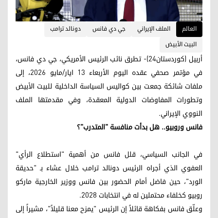
العالم
الملف الإيراني
جي دي فانس
دونالد ترامب
البيت الأبيض
أربيل (كوردستان24)- تطرق نائب الرئيس الأمريكي، جي دي فانس،
في مؤتمر صحفي عقده اليوم الأربعاء 13 ایار/مایو 2026، إلى
ملفات شائكة جمعت بين كواليس السياسة الداخلية للبيت الأبيض
وتطورات المفاوضات الدولية المعقدة، وفي مقدمتها الملف
النووي الإيراني.
فانس وروبيو.. هل بدأت منافسة "المتدرب"؟
في الجانب السياسي، قلل فانس من أهمية "استطلاع الرأي"
العفوي الذي أجراه الرئيس دونالد ترامب خلال عشاء بـ "حديقة
الورد"، حين فاضل أمام الحضور بين فانس ووزير الخارجية ماركو
روبيو كخلفاء محتملين له في انتخابات 2028.
وعلّق فانس بفكاهة قائلاً إن الرئيس "يمزح معنا قليلاً"، مشيراً إلى