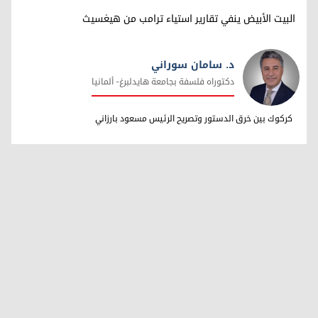
البيت الأبيض ينفي تقارير استياء ترامب من هيغسيث
د. سامان سوراني
دکتوراه فلسفة بجامعة هایدلبرغ- ألمانیا
د. سامان سوراني
کرکوك بین خرق الدستور وتصریح الرئیس مسعود بارزاني