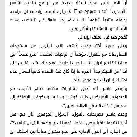
أن الأمر ليس مجرد نسخة جديدة من برنامج ترامب الشهير
"المتدرب" (The Apprentice) لاختيار خليفته. وأضاف أن ترامب،
بصفته متابعاً شغوفاً بالسياسة، يجد متعة في "التلاعب بهذه
الأفكار" ومناقشتها بشكل ودي.
تقدم حذر في الملف الإيراني
وعلى صعيد أكثر جدية، كشف نائب الرئيس عن مستجدات
المفاوضات مع طهران، مؤكداً أن الولايات المتحدة "تحرز تقدماً" في
محادثاتها مع إيران بشأن الحرب الجارية. ومع ذلك، شدد فانس على
أنه "من المبكر جداً" الجزم ما إذا كان هذا التقدم كافياً لضمان عدم
امتلاك إيران لسلاح نووي للأبد.
وأوضح فانس أنه أجرى مشاورات مكثفة صباح الأربعاء مع
المبعوثين الأمريكيين جاريد كوشنر وستيف ويتكوف، بالإضافة إلى
عدد من "الأصدقاء في العالم العربي".
وختم فانس تصريحاته بالقول: "السؤال الجوهري الآن هو: هل
أحرزنا تقدماً كافياً يرضي (الخط الأحمر) الذي وضعه الرئيس ترامب؟"،
في إشارة إلى إصرار الإدارة على منع طهران تماماً من امتلاك أي