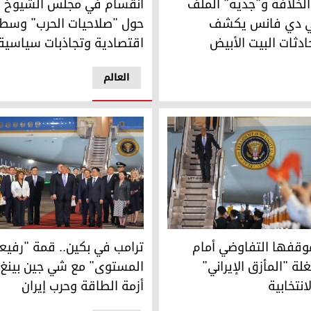
الخلافة و"جدية" الملف
انقسام في مجلس الشيوخ ا
 جي دي فانس يكشف
حول "صلاحيات الحرب" وسط
دثات البيت الأبيض
اقتصادية وتجاذبات سياسية
العالم
قفها التفاوضي أمام ترامب مستغلة "المأزق الإيراني" والضغوط الان
ترامب في بكين.. قمة "رفيعة ا
موقفها التفاوضي أمام
ترامب في بكين.. قمة "رفيع
ة "المأزق الإيراني"
المستوى" مع شي جين بينغ
نتخابية
أزمة الطاقة وحرب إيران