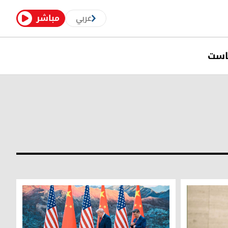
عربي
مباشر
است