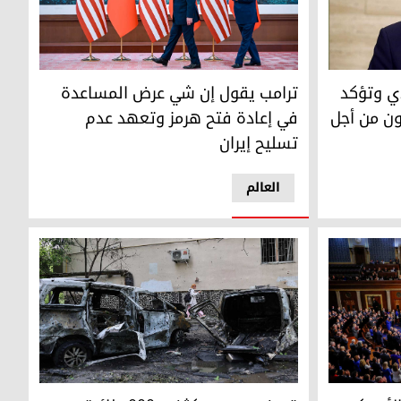
ؤكد استعداد ترامب وروبيو للتعاون من أجل عراق "سيد ومزدهر"
ترامب يقول إن شي عرض المساعدة في إعادة فتح ه
ي وتؤكد
ترامب يقول إن شي عرض المساعدة
ون من أجل
في إعادة فتح هرمز وتعهد عدم
تسليح إيران
العالم
ات البيت الأبيض
قصف روسي مكثف بـ800 طائرة مسيرة يسفر عن مقتل 6 أشخاص في أوكرانيا
يكي حول "صلاحيات الحرب" وسط ضغوط اقتصادية وتجاذبات سياسي