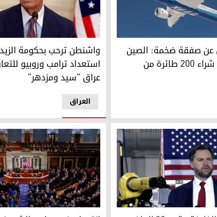
ي وفتح مضيق هرمز
قة ضخمة: الصين توافق على شراء 200 طائرة من "بوينغ"
واشنطن ترحب بحكومة الزيدي وت
 عن صفقة ضخمة: الصين
واشنطن ترحب بحكومة الزيد
توافق على شراء 200 طائرة من
استعداد ترامب وروبيو للتعا
عراق "سيد ومزدهر"
العراق
افق استراتيجي حول ممر هرمز وأزمة إيران
لخلافة و"جدية" الملف الإيراني.. جي دي فانس يكشف كواليس محادث
انقسام في مجلس الشيوخ الأمر