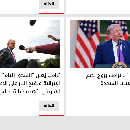
العالم
ترامب يُعلن "السحق التام" للقوا
"الولاية 51" .. ترامب يروج لضم
ترامب يُعلن "السحق التام" 
لايات المتحدة
الإيرانية ويفتح النار على الإع
الأمريكي: "هذه خيانة عظمى
العالم