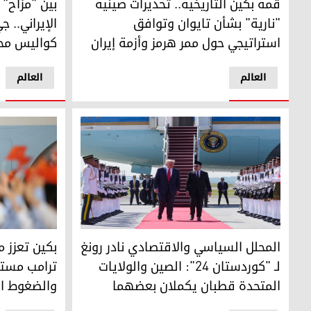
قمة بكين التاريخية.. تحذيرات صينية
بين "مزاح" 
"نارية" بشأن تايوان وتوافق
الإيراني..
استراتيجي حول ممر هرمز وأزمة إيران
كواليس محا
العالم
العالم
المحلل السياسي والاقتصادي نادر رونغ لـ "كوردستان 24": الصين والولايات المتحدة قطبان يكملان بعضهما
بكين تعزز مو
المحلل السياسي والاقتصادي نادر رونغ
بكين تعزز 
لـ "كوردستان 24": الصين والولايات
ترامب مستغل
المتحدة قطبان يكملان بعضهما
والضغوط الا