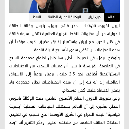
العالم
حرب ايران
الوكالة الدولية للطاقة
النفط
أربيل (كوردستان24)- حذر فاتح بيرول، رئيس وكالة الطاقة
الدولية، من أن مخزونات النفط التجارية العالمية تتآكل بسرعة فائقة
في ظل الحرب مع إيران واستمرار إغلاق مضيق هرمز، مؤكداً أن
هذه المخزونات لن تكفي سوى لأسابيع قليلة قادمة.
وأوضح بيرول، في تصريحات أدلى بها خلال اجتماع مجموعة السبع
في العاصمة الفرنسية باريس، أن عمليات السحب من الاحتياطيات
الاستراتيجية أضافت نحو 2.5 مليون برميل يومياً إلى الأسواق
العالمية، إلا أنه نبه إلى أن هذه الاحتياطيات تظل محدودة ولا
يمكن الاعتماد عليها كحل مستدام.
وفي تقريرها الدوري الصادر الأسبوع الماضي، دقت الوكالة ناقوس
الخطر، مشيرة إلى أن العالم يستهلك احتياطاته النفطية "بسرعة
قياسية" نتيجة الصراع في الشرق الأوسط الذي تسبب في تقليص
إمدادات الطاقة القادمة من منطقة الخليج. وذكر التقرير أنه "بعد