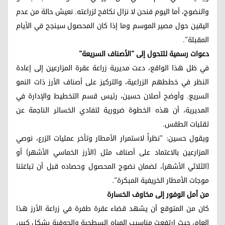
والنضوج، أما اليوم فنحن لا نزال نكافح لزراعته. نعيش حالة من عدم
اليقين حول مصير الموسم وما إذا كان المحصول سينجح في الأيام
المقبلة".
دعوات رسمية للتحول إلى "الأصناف السريعة"
في ظل هذا الواقع، دعت مديرية زراعة عقرة المزارعين إلى إعادة
النظر في خططهم الزراعية، والتركيز على أصناف الأرز ذات النمو
السريع. وأوضح أصلان حسين، رئيس قسم التخطيط والإدارة في
المديرية، أن هذه الخطوة ضرورية لتفادي الخسائر الناجمة عن
تقلبات الطقس.
ويقول حسين: "نظراً لاستمرار الأمطار وتأخر عمليات الزرع، نوصي
المزارعين بالاعتماد على أصناف مثل (الأرز الخماسي الأشهر) أو
(الثلاثي الأشهر)، لضمان نضوج المحصول وحصاده قبل أن تباغتنا
موجات الأمطار الخريفية المبكرة".
من أمل الوفور إلى مخاوف الخسارة
كان من المتوقع أن يشهد قضاء عقرة طفرة في زراعة الأرز هذا
العام، حيث ارتفعت مناسيب المياه السطحية والجوفية بشكل كبير،