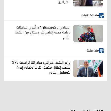
الصيادين
منذ 50 دقيقة
العبادي لـ كوردستان24: نُجري مباحثات
لزيادة حصة إقليم كوردستان من النفط
الخام
منذ ساعة
وزير النفط العراقي: صادراتنا تراجعت 75%
بسبب إغلاق مضيق هرمز ونحاور إيران
لتسهيل المرور