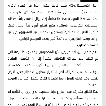
أربيل (كوردستان24)- بينما كانت حقول الأرز في قضاء ئاكرێ
"عقرة" تعجُّ بالحركة في مثل هذا الوقت من كل عام، تبدو
المشاهد هذا الموسم مختلفة تماماً؛ إذ لا يزال الصمت يلفُّ معظم
المساحات الشاسعة، باستثناء بضع قطع أرضٍ بدأ العمل فيها
متأخراً. التغيرات المناخية وهطول الأمطار غير المسبوق في غير
أوانه، وضعا المزارعين أمام تحدٍّ كبير يهدد الموسم الزراعي.
موسمٌ مضطرب
العم عثمان بايز، أحد مزارعي الأرز المخضرمين، يقف وسط أرضه التي
لم تتهيأ بعد للحراثة الكاملة، مشيراً إلى أن الأمطار الغزيرة
المستمرة أربكت حساباتهم. يقول بايز لـ "كوردستان24": "كنا ننتظر
الوقت المناسب للحراثة، لكن استمرار هطول الأمطار جعل الأرض
طينية وغير قابلة للعمل، مما اضطرنا للتأخر بشكل كبير عن الموعد
المعتاد".
هذا القلق يشاركه فيه المزارع عزيز محمود، الذي يرى أن التأخير لم
يعد مجرد مسألة وقت، بل أصبح خطراً يهدد جودة المحصول.
ويضيف: "في العام الماضي، كان الأرز في هذا الوقت قد بدأ بالنمو