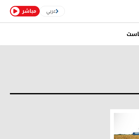
عربي
مباشر
است