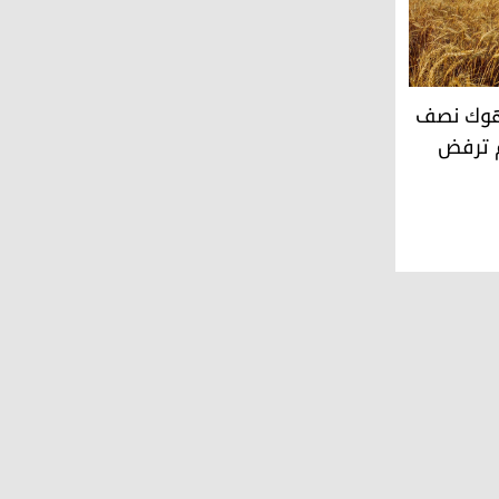
رة)
ك نصف مليون طن.. وحكومة الإقليم ترفض "حصص بغداد"
دهوك نصف
م ترفض