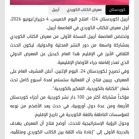
کوردستان
معرض الكتاب الكوردي
أربيل
أربيل (كوردستان 24)- افتتح اليوم الخميس، 4 حزيران/يونيو 2026،
أول معرض للكتاب الكوردي في العاصمة أربيل.
وتحتضن العاصمة أربيل النسخة الأولى من معرض الكتاب الكوردي
بمشاركة واسعة من دور النشر المحلية والدولية، ليكون الحدث
الثقافي الأبرز في الإقليم هذا العام كبديل عن المعرض الدولي
الذي تعذر إقامته جراء الأوضاع الإقليمية.
وفي تصريحٍ لـكوردستان 24، اليوم الإثنين، أعلن المشرف العام على
المعرض، ريبين فتاح، أن الفعالية ستستمر لمدة أسبوع كامل تحت
شعار "الكتابة بالكوردية، التفكير بالكوردية".
مؤكداً مشاركة أكثر من 100 دار نشر كوردية من أجزاء كوردستان
الأربعة ومن عدة دول أوروبية، في حدث يعد الأضخم من نوعه
للمؤسسات الناطقة باللغة الكوردية في تاريخ الإقليم.
وحول الرؤية الإستراتيجية للحدث، أوضح فتاح أن المعرض يهدف
بالدرجة الأولى إلى "إعادة بناء الثقة بين الكاتب الكوردي ومتلقّيه،