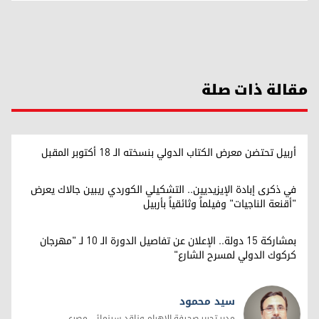
مقالة ذات صلة
أربيل تحتضن معرض الكتاب الدولي بنسخته الـ 18 أكتوبر المقبل
في ذكرى إبادة الإيزيديين.. التشكيلي الكوردي ريبين جالاك يعرض
"أقنعة الناجيات" وفيلماً وثائقياً بأربيل
بمشاركة 15 دولة.. الإعلان عن تفاصيل الدورة الـ 10 لـ "مهرجان
كركوك الدولي لمسرح الشارع"
سيد محمود
مدير تحرير صحيفة الاهرام وناقد سينمائي مصري