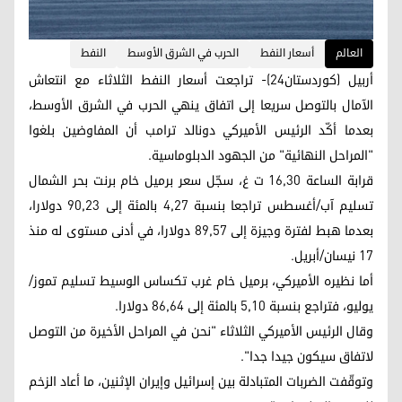
العالم
أسعار النفط
الحرب في الشرق الأوسط
النفط
أربيل (كوردستان24)- تراجعت أسعار النفط الثلاثاء مع انتعاش
الآمال بالتوصل سريعا إلى اتفاق ينهي الحرب في الشرق الأوسط،
بعدما أكّد الرئيس الأميركي دونالد ترامب أن المفاوضين بلغوا
"المراحل النهائية" من الجهود الدبلوماسية.
قرابة الساعة 16,30 ت غ، سجّل سعر برميل خام برنت بحر الشمال
تسليم آب/أغسطس تراجعا بنسبة 4,27 بالمئة إلى 90,23 دولارا،
بعدما هبط لفترة وجيزة إلى 89,57 دولارا، في أدنى مستوى له منذ
17 نيسان/أبريل.
أما نظيره الأميركي، برميل خام غرب تكساس الوسيط تسليم تموز/
يوليو، فتراجع بنسبة 5,10 بالمئة إلى 86,64 دولارا.
وقال الرئيس الأميركي الثلاثاء "نحن في المراحل الأخيرة من التوصل
لاتفاق سيكون جيدا جدا".
وتوقّفت الضربات المتبادلة بين إسرائيل وإيران الإثنين، ما أعاد الزخم