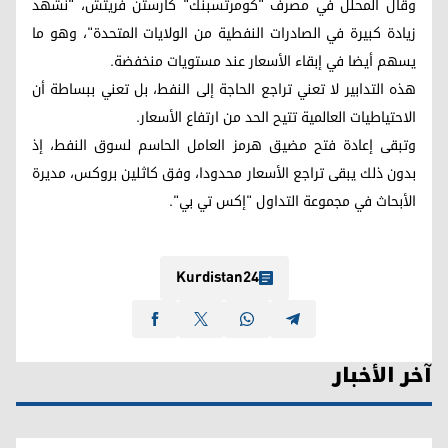
وقال المحلّل في مصرف "كومرتسبنك" كارستن فريتش، "نشهد
زيادة كبيرة في الصادرات النفطية من الولايات المتحدة"، وهو ما
يسهم أيضا في إبقاء الأسعار عند مستويات منخفضة.
هذه التدابير لا تعني تراجع الحاجة إلى النفط، بل تعني ببساطة أن
الاحتياطيات العالمية تتيح الحد من ارتفاع الأسعار.
وتبقى إعادة فتح مضيق هرمز العامل الحاسم لسوق النفط، إذ
بدون ذلك يبقى تراجع الأسعار محدودا، وفق كاثلين بروكس، مديرة
الأبحاث في مجموعة التداول "إكس تي بي".
Kurdistan24
آخر الأخبار