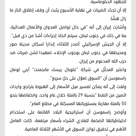
للجهود الدبلوماسية.
إلا أن تجدّد الضربات في نهاية الأسبوع يثبت أن وقف إطلاق النار ما
زال هشّا.
وأشارت إيران إلى أنه "في حال تواصل العدوان والأعمال العدائية،
بما في ذلك في جنوب لبنان، سيتم اتخاذ إجراءات أشدّ من ذي قبل".
إلا أن الجيش الإسرائيلي أصدر الثلاثاء إنذارا لسكان مدينة صور
ومحيطها في جنوب لبنان بوجوب الإخلاء، تمهيدا لشن ضربات ضد
حزب الله المدعوم من إيران.
واعتبر المحلّل في شركة "غلوبال ريسك مانجمنت" آرني لومان
راسموسن أن "السوق تعوّل على حلّ سريع".
ولفت إلى أنه يمكن تفسير ميل الأسعار إلى الهبوط بتراجع واردات
الصين من النفط "بنسبة 29 بالمئة خلال عام واحد، وانخفاضها بنحو
50 بالمئة مقارنة بمستوياتها المسجّلة في مطلع العام".
وأوضح راسموسن أن استراتيجية البلاد القائمة على استخدام
احتياطياتها الضخمة لتفادي الشراء بأسعار مرتفعة، كانت العامل
الأهم في تحقيق توازن السوق في الأشهر الثلاثة الماضية.