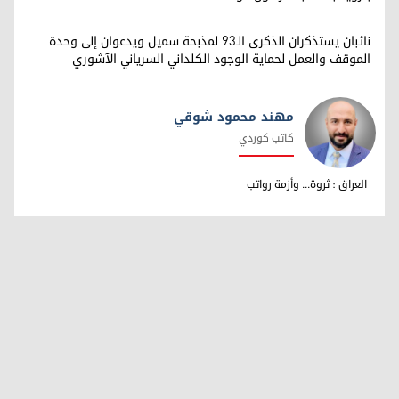
نائبان يستذكران الذكرى الـ93 لمذبحة سميل ويدعوان إلى وحدة
الموقف والعمل لحماية الوجود الكلداني السرياني الآشوري
مهند محمود شوقي
كاتب كوردي
مهند محمود شوقي
العراق : ثروة... وأزمة رواتب