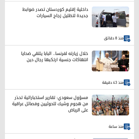
داخلية إقليم كوردستان تصدر ضوابط
جديدة لتظليل زجاج السيارات
منذ 8 دقائق
خلال زيارته لفرنسا.. البابا يلتقي ضحايا
انتهاكات جنسية ارتكبها رجال دين
منذ 43 دقيقة
مسؤول سعودي: تقارير استخباراتية تحذر
من هجوم وشيك للحوثيين وفصائل عراقية
على الرياض
منذ ساعة