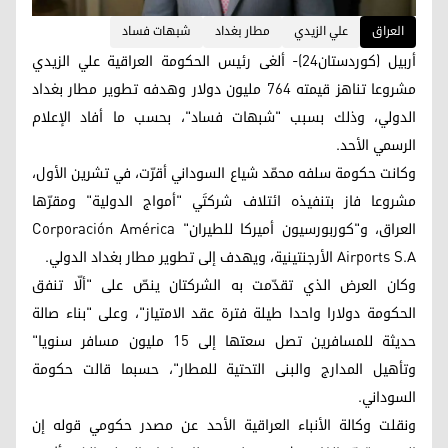
العراق
علي الزيدي
مطار بغداد
شبهات فساد
أربيل (كوردستان24)- ألغى رئيس الحكومة العراقية علي الزيدي
مشروعا تناهز قيمته 764 مليون دولار وهدفه تطوير مطار بغداد
الدولي، وذلك بسبب "شبهات فساد"، بحسب ما أفاد الإعلام
الرسمي الأحد.
وكانت حكومة سلفه محمّد شياع السوداني أقرّت، في تشرين الأول،
مشروعا فاز بتنفيذه ائتلاف شركتَي "أمواج الدولية" ومقرّها
العراق، و"كوربورسيون أميركا للطيران" Corporación América
Airports S.A الأرجنتينية، ويهدف إلى تطوير مطار بغداد الدولي.
وكان العرض الذي تقدّمت به الشركتان ينصّ على "ألّا تنفق
الحكومة دولارا واحدا طيلة فترة عقد الامتياز"، وعلى "بناء صالة
حديثة للمسافرين تصل سعتها إلى 15 مليون مسافر سنويا"
وتأهيل المدارج والبنى التحتية للمطار"، حسبما قالت حكومة
السوداني.
ونقلت وكالة الأنباء العراقية الأحد عن مصدر حكومي قوله إن