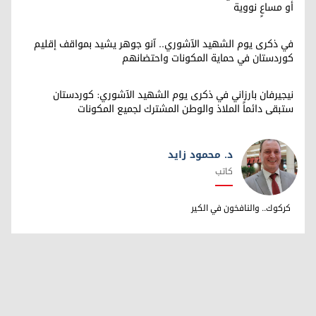
أو مساعٍ نووية
في ذكرى يوم الشهيد الآشوري.. آنو جوهر يشيد بمواقف إقليم
كوردستان في حماية المكونات واحتضانهم
نيجيرفان بارزاني في ذكرى يوم الشهيد الآشوري: كوردستان
ستبقى دائماً الملاذ والوطن المشترك لجميع المكونات
د. محمود زايد
كاتب
د. محمود زايد
كركوك.. والنافخون في الكير