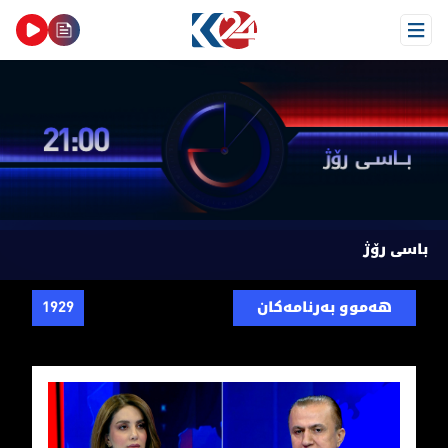
Open Menu
باسی رۆژ
هەموو بەرنامەکان
1929