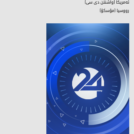
ئەمریكا (واشنتن دی سی)
رووسیا (مۆسکۆ)