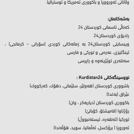
وڵاتانی ئەورووپا و باکووری ئەمریکا و ئوسترالیا.
بەشەکانمان:
كەناڵی ئاسمانی كوردستان 24
رادیۆی كوردستان24
ویبسایتی كوردستان24 بە زمانەكانی كوردی (سۆرانی – كرمانجی) ،
ئینگلیزی، عەرەبی و توركی و فارسی
سەنتەری توێژینەوە و راپرسی
نووسینگەكانی Kurdistan24 :
باشووری كوردستان (ھەولێر، سلێمانی، دھۆك، كەركووك)
عێراق (بەغدا)
باكووری كوردستان (دیاربەكر ، وان)
رۆژئاوا (قامیشلۆ، كۆبانێ)
توركیا (ئەنقەرە، ئیستەنبووڵ)
ئەوروپا ( برۆکسل، ئەڵمانیا، سوید، هۆڵەندا)