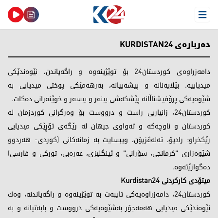
Open Menu
دەربارەی KURDISTAN24
دامەزراوەی كوردستان24 بۆ توێژینه‌وه‌ و راگه‌یاندن، نێوەندێكی
میدیاییە. بێلایەنانە و پیشەییانە، بەرهەمێكی پوختی میدیایی بە
شێوەیەكی پرۆفیشناڵانە پێشكەشى بینه‌ر و بیسه‌ر و خوێنه‌رانی دەكات.
کوردستان24، زانیاریی راست و درووست بۆ وەرگرانی كوردزمان لە
كوردستان و ناوچەكە و تەواوی جیهان لە رێگەی تۆڕێکی میدیایی
رێکخراو: رادیۆ، تەلەڤزیۆن، ویبسایت بە زمانەكانی (كوردی- ھەردوو
شێوەزاری "کرمانجی، سۆرانی" و ئینگلیزی، عەرەبی، توركی و فارسی)
دەگوازێتەوە.
میتۆدی كاركردنی Kurdistan24
کوردستان24، دامەزراوەیەكی تایبەت بە توێژینەوە و راگەیاندنە، وەك
نێوەندێكی میدیایی ھەمەجۆر بەشێوەیەکی درووست و بابەتیانە و بە