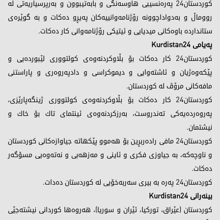
كوردستان24 په‌ره‌نسیبی هاوسه‌نگی و بابه‌تیبوون و به‌رپرسیاریه‌تی له‌
رووماڵ و به‌دواداچوونه‌ رۆژنامه‌وانییه‌كان په‌یڕو ده‌كات و بە گوێره‌ی
ستاندارده‌ باوه‌كانی میدیایی و ئیتیكی رۆژنامه‌وانی کار دەكات.
پەیامی Kurdistan24
کوردستان24 كار ده‌كات بۆ بڵاوكردنەوەی كولتووری لێبوردەیی و
پێكه‌وه‌ژیان و ئاشتەوایی و دیموكراسی و دادپه‌روه‌ری و پاراستنی
مافەكانی مرۆڤ لە كوردستان.
کوردستان24 كار ده‌كات بۆ بڵاوكردنەوەی كولتووری ژینگه‌پارێزی،
پەروەردەیەكی تەندروست، به‌رزكردنه‌وه‌ی ئینتمای تاك بۆ خاك و
نیشتمان.
كوردستان24 مافی راده‌ربڕین بۆ هه‌موو پێكهاته‌ جیاوازه‌كانی كوردستان
و ناوچه‌كه‌، به‌ جیاوزی فكری و ئاینی و مه‌زهه‌بی و نه‌ته‌وه‌یی مسۆگه‌ر
ده‌كات.
کوردستان24 پەرە بە بیری سەربەخۆیی لە كوردستان دەدات.
بینەرانی Kurdistan24
کوردستان (عێراق، تورکیا، ئێران و سوریا)، ھەروەھا کوردانی نیشتەجێی