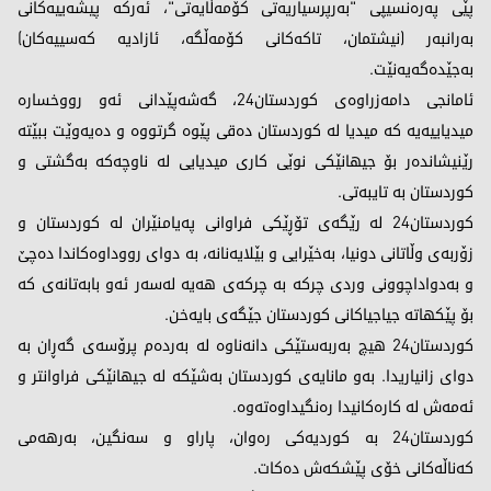
پێی په‌ره‌نسیپی "به‌رپرسیاریه‌تی كۆمه‌ڵایه‌تی"، ئه‌ركه‌ پیشه‌ییه‌كانی
به‌رانبه‌ر (نیشتمان، تاكه‌كانی كۆمه‌ڵگه‌، ئازادیه‌ كه‌سییه‌كان)
به‌جێده‌گه‌یه‌نێت.
ئامانجی دامەزراوەی كوردستان24، گەشەپێدانی ئەو رووخسارە
میدیاییەیە کە میدیا لە کوردستان دەقی پێوە گرتووە و دەیەوێت ببێتە
رێنیشاندەر بۆ جیھانێکی نوێی کاری میدیایی لە ناوچەكە بەگشتی و
كوردستان بە تایبەتی.
كوردستان24 لە رێگەی تۆڕێكی فراوانی پەیامنێران له‌ كوردستان و
زۆربەی وڵاتانی دونیا، بەخێرایی و بێلایەنانە، بە دوای رووداوەكاندا ده‌چێ
و بەدواداچوونی وردی چركە بە چركەی ھەیە لەسەر ئەو بابەتانەی كە
بۆ پێكھاتە جیاجیاكانی كوردستان جێگەی بایەخن.
كوردستان24 ھیچ بەربەستێکی دانەناوە لە بەردەم پرۆسەی گەڕان بە
دوای زانیاریدا. بەو مانایەی کوردستان بەشێکە لە جیھانێکی فراوانتر و
ئەمەش لە کارەکانیدا رەنگیداوەتەوە.
كوردستان24 به‌ كوردیەكی ره‌وان، پاراو و سه‌نگین، بەرهەمی
كەناڵەكانی خۆی پێشكەش دەكات.