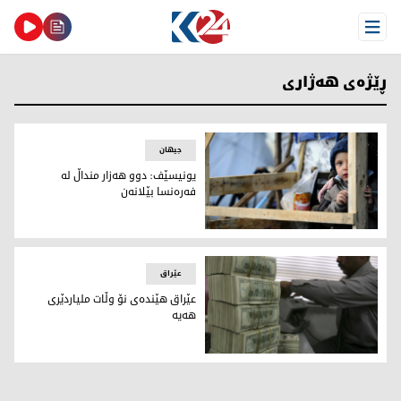
Open Menu
ڕێژەی هەژاری
جیهان
یونیسێف: دوو هەزار منداڵ له‌
فه‌ره‌نسا بێلانه‌ن
یونیسێف: دوو هەزار منداڵ له‌ فه‌ره‌نسا بێلانه‌ن
عێراق
عێراق هێندەی نۆ وڵات ملیاردێری
هەیە
عێراق هێندەی نۆ وڵات ملیاردێری هەیە