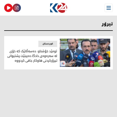
Open Menu
تیرۆر
کوردستان
ئومێد خۆشناو: دەسەڵاتێک کە خۆی
لە سەرەوەی دادگا دەبینێت پشتیوانی
تیرۆرکردنی هاوکار جافی کردووە
ئومێد خۆشناو، پارێزگاری هەولێر