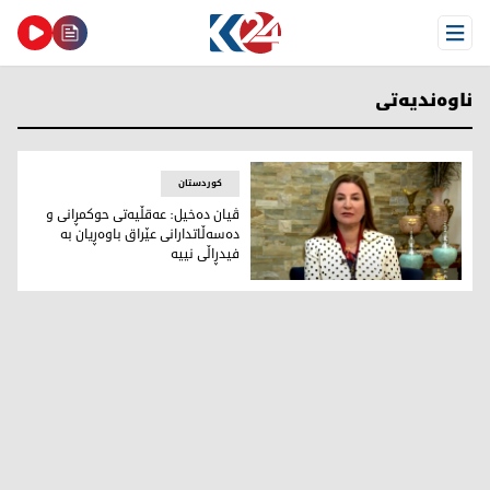
Open Menu
ناوه‌ندیه‌تی
کوردستان
ڤیان ده‌خیل: عه‌قڵیه‌تی حوكمڕانی و
ده‌سه‌ڵاتدارانی عێراق باوه‌ڕیان به‌
فیدڕاڵی نییه‌
ڤیان ده‌خیل، گوته‌بێژی فراكسیۆنی پارتی دیموكراتی كوردستان