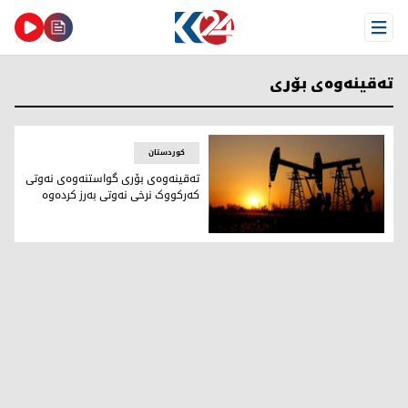
Open Menu
تەقینەوەی بۆری
کوردستان
تەقینەوەی بۆری گواستنەوەی نەوتی
کەرکووک نرخی نەوتی بەرز کردەوە
تەقینەوەی بۆری گواستنەوەی نەوتی کەرکووک نرخی نەوتی بەر