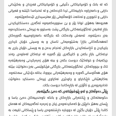
کە لە بانک و کۆمپانیاکانی دڵنیایی و کۆمپانیاکانی قەرزدان و بەکرێدانی
دارایی و دامەزراوە داراییەکانی تردا کاردەکەن و لە ئەنجامدا کێشە و قەیرانی
دارایی و ئابووری و تەنانەت کۆمەڵایەتی زۆر مەترسیداری لێدەکەوێتەوە.
هەروەها بەهۆی توانا زۆر و بێ سنوورەکەیەوە ئەگەری دەستکاریکردنی
بازاڕ لەلایەن ئەلگۆریتمەکانی بازرگانی پشت بەستوو بە زیرەکی دەستکردەوە
بەزر دەبێتەوە. ئەمەش وادەکات کە بازرگانە دامەزراوەیییە گەورەکان
(نەهەنگەکانی بازاڕ) بەشێوەیەکی ئاسان و بە وسیتی خۆیان کرداری
یاریکردن و ئاڕاستەکردنی بازاڕەکان ئەنجام بدەن و بە ویستی خۆیان یاری بە
نرخەکانی بازاڕ بکەن و کاریگەری زۆر گەورە لە نرخەکان لەماوەی چەند
چرکەیەک و خولەکێک دروست بکەن و ببنە هۆی زەرەرکردنی وەبەرهێنەرە
تاک و بچووکەکان. ئەلگۆریتمەکانی بازرگانی فرێکوێنسی بەرز دەتوانێت ببێتە
هۆی هەڵاوسانی گەورە و وەبەرهێنەرانی بچووک بخاتە دۆخێکی سەختەوە.
بەکارهێنانی ناڕێکخراو و چاودێری نەکراوی زیرەکی دەستکرد دەتوانێت
نادادپەروەری و ئاڵۆزی لە بازاڕەکاندا دروست بکات.
ڕۆڵی دەوڵەتان و ئەو ڕێوشوێنانەی کە دەبێ بگیرێنەبەر
حکومەتەکان و ڕێکخەرانی بازاڕەکان و بانکە ناوەندییەکان دەبێ یاسا و
ڕێسای بەهێز دابڕێژن بۆ کەمکردنەوەی زیان و زەرەرە ئەگەرییەکان لە هەمان
کاتدا ڕۆڵی خۆیان بگێڕن لە دووبارە داڕشتنەوەی یاسا و ڕێساکانی تایبەت بە