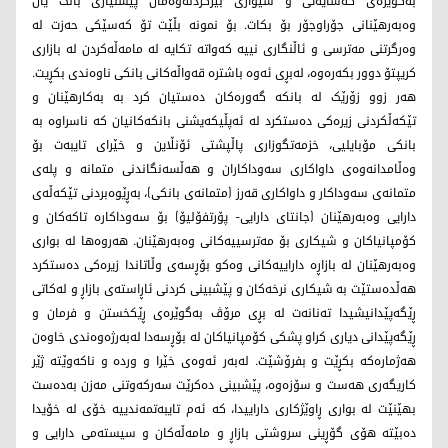
بەگوێرەی کەسایەتی و شێوازی بیرکردنەوەمان پێشنیاری بانک یان
وەبەرهێنانی جۆراوجۆر بۆ بکات. بۆ نمونە بڵێت تۆ کەسێکی حەزت لە
وەرگرتنی مەترسی و ئاڵنگاری نییە کەواتە تکایە لە مامەڵەکردن لە بازاری
کریپتۆ دوور بکەرەوە، لەبڕی ئەوە باشترە قەواڵەکانی بانکی ناوەندی بکڕیت.
هەر زوو زۆرێک لە بانکە گەورەکان دەستیان کرد بە بەکارهێنان و
تێکەڵکردنی زیرەکی دەستکرد لە ئەپڵیکەیشنی بانکەکانیان کە ناسراوە بە
بانکی مۆبایلیی، خزمەتگوزاری پاڵپشتی ئۆنڵاین و خێرای تایبەت بۆ
وەڵامدانەوەی داواکاری سەوداکاران و هەڵسەنگاندنی متمانە و پلەی
متمانەی سەوداکار و داواکاری قەرز (متمانەی بانکی)، بەڕێوەبردنی تێکەڵەی
دارایی وەبەرهێنان (جانتای دارایی- پۆرتفۆلیۆ) بۆ سەوداکارە تاکەکان و
کۆمپانیاکان و شیکاری بۆ مەترسییەکانی وەبەرهێنان. هەروەها لە بواری
وەبەرهێنان لە بازاڕە داراییەکانی وەکو بۆڕسەی وڵاتاندا زیرەکی دەستکرد
هەڵدەستێت بە شیکاری نرخەکان و پێشبینی کردنی ئاڕاستەی بازاڕ و لەکاتی
ڕێگەپێدانیشیدا تەنانەت لە بڕی مرۆڤ بەگوێرەی ڕێکخستن و فرمان و
ڕێگەپێدانی دیاری کراو پشکی کۆمپانیاکان لە بۆڕسەدا لەبەرژەوەندی خاوەن
هەژمارەکە بکڕێت و بفرۆشێت. لەبەر ئەوەی خێرا و وردە و ناکەوێتە ژێر
کاریگەری هەست و سۆزەوە، پێشبینی دەکرێت سەرکەوتنی مەزن بەدەست
بهێنێت لە بواری ڕاوێژکاری داراییدا، کە ئەم تایبەتمەندییە خۆی لە خۆیدا
دەبێتە هۆی گۆڕینی سروشتی بازاڕ و مامەڵەکان و سیستەمی دارایی و