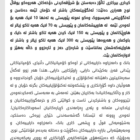
کرداری بیرکاری ئاڵۆز دەبەستن بۆ شرۆڤەکردنی دۆخەکان. هەروەکو یوڤاڵ
نوح هەراری دەلێت؛ ئەلگۆریتمەکان باشتر لە خۆمان ئێمە دەناسن و
ئەلگۆریتمی فەیسبووک وەکو نمونە پێویستی بە تەنها ١٠ لایک هەیە بۆ
ئەوەی ئێمە لە هاوپیشەکانمان و پێویستی بە 70 لایک هەیە تاکو زیاتر لە
هاوڕێکانمان و پێویستی بە ١٥٠ لایک کردن هەیە تاکو باشتر لە دایک و
باوکمان و هەروەها پێویستی بە 300 لایک هەیە تاکو زیاتر و باشتر لە
هاوژینەکەشمان بمانناسێت و شارەزای حەز و ئارەزوو و خاڵە بەهێز و
لاوازەکانمان بێت.
بانک و دامەزراوە داراییەکانی تر (وەکو کۆمپانیاکانی دڵنیای، کۆمپانیاکانی
پێدانی قەرز، بەکرێدانی دارایی، ڕاوێژکاریی دارایی...هتد) هەر زوو لەگەڵ
سەرەتاییترین داهێنانە تەکنۆلۆژی و ئەلیکترۆنییەکان خۆیان گونجاندووە و
هەوڵیان داوە گۆڕانکاری و پێشکەوتنە تەکنۆلۆژیاییەکان بگرنە خۆیان و لە
کار و چاڵاکییەکانیاندا بەکاریان بهێنن. ئەمەش بە مەبەستی کەمکردنەوەی
تێچووەکان و باشترکردنی ئاست و کوالێتی کار و خزمەگوزارییەکانیان و
زیادکردنی متمانە و پلەی ڕەزامەندی کڕیارەکانیان (سەوداکارەکانیان).
ئەوەی ڕوونە لە ئێستادا گەشەسەندنی خێرای زیرەکی دەستکرد،
بەشێوەیەکی قوڵ و ڕیشەیی کاری بانک، دامەزراوە دارایییەکان، و
وەبەرهێنەرانی بازاڕە دارایییەکان دەگۆڕێت و دەخاتە بەردەم قۆناغێکی نوێ.
بەجۆرێک کە دەبێتەهۆی هێنانەکایەی گۆڕانکاری لە ڕووی پەیکەربەندی