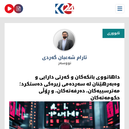
Open Menu
ئابووری
ئارام شەعبان گەردی
ئارام شەعبان گەردی
نووسەر
داهاتووی بانكەکان و کەرتی دارایی و
وەبەرهێنان لە سەردەمی زیرەکی دەستكرد؛
مەترسییەكان، دەرفەتەكان، و ڕۆڵی
حکومەتەکان