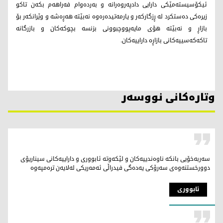
ئیکۆسیستەمێکی دارایی دادپەروەرانە و بەردەوام فەراهەم بکەن تاکو
زیرەکی دەستکرد لە ڕزگارکەر و یارمەتیدەرەوە نەبێتە هەڕەشە و وێرانکەر بۆ
بازاڕ و نەبێتە هۆی مایەپووچبوونی بزنسە بچوکەکان و بازرگانە
تاکەکەسییەکانی بازاڕە داراییەکان.
وتارەکانی نووسەر
سەربەخۆیی بانکە ناوەندییەکان و لێکەوتە ئابووری و داراییەکانی سیناریۆی
دوورخستنەوەی سەرۆکی یەدەگی فیدراڵی ئەمه‌ریکی لەلایەن ترەمپەوە
ئابووری