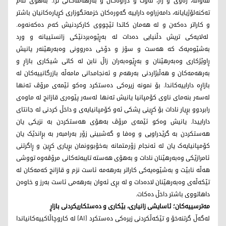
قەواڵە، زەوی و زار، نەوت و دراوەکان و بەرهەمەکانی تر). بەهۆی ئەم
تەکنەلۆژیایانە، دامەزراوە داراییە گەورەکان خزمەتگوزاری کڕیارەکانیان باشتر
و کاراتر دەکەن و لە هەمان کاتدا تێچووی کارکردنیش کەم دەکەنەوە.
لەلایەکی تریش دڵنیایی دەدات لە بەڕێوەبردنێکی زانستییانە و ورد
بەشێوەیەک کە هەست و سۆز و دۆخی دەروونی وەبەرهێنەر یانیش
ڕاوێژکاری وەبەرهێنان و بەڕێوەبەران زاڵ نابن لە کاتی شیکاری بازاڕ و
بەرهەمەکان و هەڵبژاردنی بەرهەم و ئەنجامدانی مامەڵە بازرگانییەکان لە
بازاڕە داراییەکاندا. بۆ نمونە زیرەکی دەستکرد وەکو ئێمەی مرۆڤ تەنها
لەسەر بنەمای ناوی کۆمپانیا یانیش تەنها لەسەر پێوەری قازانج لە ماوەی
رابردوو بڕیار نادات بۆ کڕینی پشکی ئەو کۆمپانیایەی و داخڵ کردنی لە جانتای
داراییدا. یانیش وەکو ئێمەی مرۆڤ بەهۆی هەستکردن بە نزیکی یان
هەستکردن بە گرێدراویی و وەفا و گەشبینی زۆر بەرامبەر بە بڕاندێک یان
کۆمپانیایەک یان لە ئەنجام زۆرمتمانە بەخۆبوونمان بڕیاری کڕین و ڕاگرتنی
ئامرازێکی وەبەرهێنان نادات و بەهۆی هەستە تایبەتەکانی مرۆڤەوە تووشی
هەڵە نابێت و بەشێوەیەکی کاراتر بەرهەمە ئاست نزم و قازانج کەمەکان لە
تێکەڵەی وەبەرهێنان لادەدات و لە بڕی ئەوان بەرهەمی ئاست بەرز و خاوەن
داهاتووی باشتر داخڵ دەکات.
مەترسییەکان؛ ئاسایشی زانیاری، بێکاری و دەستکاریکردنی بازاڕ
لەگەڵ گرتنەخۆ و تێکەڵکردنی زیرەکی دەستکرد (AI) لە کاروچاڵاکییەکانیاندا