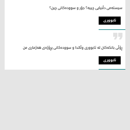
سیستەمی دڵنیایی چییە؟ جۆر و سوودەکانی چین؟
ئابووری
ڕۆڵی بانکەکان لە ئابووری وڵاتدا و سوودەکانی پڕۆژەی هەژماری من
ئابووری