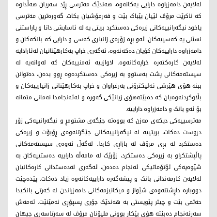
لەلایەن دامەزراوە دارایی یەکانەوە، هەندێک مەترسی ڕژد سەریان هەڵداوە
کە ناکرێت مرۆڤ لێیان بێباک بێت و فەرمۆشیان بکات. گەورەترین مەترسی
یاخود نیگەرانییەکانی زیرەکی دەستکرد بریتی یە لە ئاسایشی داتا و پاراستنی
نهێنی یە کەسییەکان. ئەو بڕە زۆرەی زانیاری کەسی و دارایی کە بانکەکان و
دامەزراوە داراییەکان کۆیان دەکەنەوە، ئەگەری خراپ بەکارهێنانیان لەئارادایە
لەلایەن کارەکتەرە خراپەکانەوە. لاوازییە ئەمنییەکان کە لەوانەیە لە
سیستەمەکانی پشت بەستوو بە زیرەکی دەستکردەوە ڕوو بدەن، دەتوانن
ببنە هۆی هێرشی ئەلیکترۆنی بەرفراوان و خراپ بەکارهێنانی زانیارییەکان و
بڵاوکردنەوەیان کە دەبێتەهۆی زیانێکی گەورە و لەئەنجامدا نەمانی متمانە
بۆ ئەو بانک و دامەزراوە داراییە.
مەترسییەکی دیکەی مەزن کە بووەتە جێگەی مشتومڕ و نیگەرانییەکی زۆر
دروست دەکات، بریتییە لە نیگەرانییەکانی جێگرتنەوەی ڕۆبۆت و زیرەکی
دەستکرد لە بڕی مرۆڤ لە بازاڕی کاردا. لەگەڵ ئەوەی سیستەمەکانی
پاڵپشتکراو بە زیرەکی دەستکرد، زۆرێک لە مامەڵە داراییە دەستییەکان بە
شێوەیەکی ئۆتۆماتیکی ئەنجام دەدەن، ئەگەری لەدەستدانی کارەکانیان
لەلایەن کارمەندانی بانک و پیشەگەرە داراییەکانەوە زیاد دەکات. پێدەچێت
دووبارە داڕشتنەوەی شێواز و میکانیزمەکانی دامەزراندن لە کەرتی بانکیدا
حەتمی بێت و چیتر پێویستی بە هەندێک جۆری پسپۆڕی نەمێنێت. ئەمەش
سەرئەنجام دەبێتە هۆی بێکار بوونی ملیۆنان مرۆڤ لە سەرتاسەری جیهان