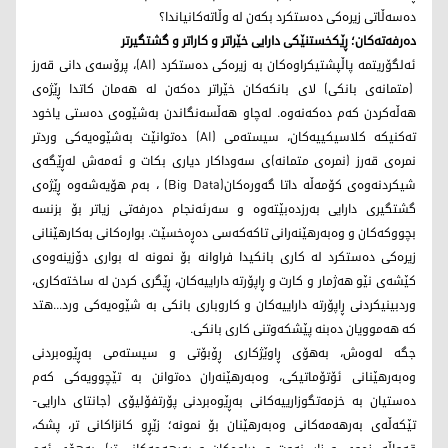
دەسەڵاتی زیرەکی دەستکرد بکەن لە وڵاتەکانیاندا؟
دەرفەتەکان؛ ڕێکخستنێکی دارایی خێراتر و کاراتر و گشتگیرتر
ئەلگۆریتمە پاڵپشتیکراوەکان بە زیرەکی دەستکرد (AI)، پرۆسەی دانی قەرز
(متمانەی بانکی) لای بانکەکان خێراتر دەکەن لە هەمان کاتدا ڕێژەی
هەڵەکردن کەم دەکەنەوە. لەچاو هەڵسەنگاندن بەشێوەی دەستی یاخود
تەکنیکە کلاسیکییەکان، سیستەمی (AI) دەتوانێت بەشێوەیەکی وردتر
نمرەی قەرز (نمرەی متمانە)ی سەوداکار دیاری بکات و ئەمەش لەڕێگەی
شیکردنەوەی کۆمەڵە داتا گەورەکان(Big Data) ، بەم هۆیەشەوە ڕێژەی
گشتگیری دارایی بەرزدەبێتەوە و سەرئەنجام دەرفەتی زیاتر بۆ بزنسە
بچووکەکان و وەبەرهێنەرانی تاکەکەسی دەڕەخسێت. بوارەکانی بەکارهێنانی
زیرەکی دەستکرد لە کاری بانکیدا فراوانە بۆ نمونە لە بواری دۆزینەوەی
کێشەی نێو هەژمار و کارت و ڕاپۆرتە داراییەکان، ڕێگری کردن لە ساختەکاری،
وردبینیکردنی ڕاپۆرتە داراییەکان و کاروباری بانکی بە شێوەیەکی ورد...هتد
کە هەموویان دەبنە پێشکەوتنی کاری بانکی.
جگە لەوەش، بەهۆی ڕاوێژکاری ڕۆبۆتی و سیستەمی بەڕێوەبردنی
وەبەرهێنانی ئۆتۆماتیکی، وەبەرهێنەران دەتوانن بە تێچوویەکی کەم
دەستیان بە خزمەتگوزارییەکانی بەڕێوەبردنی پۆرتفۆلیۆی (جانتای دارایی-
تێکەڵەی بەرهەمەکانی وەبەرهێنان بۆ نمونە؛ زێڕو کانزاکانی تر، پشک،