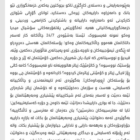
بەڕێوەبەرایەتی و دەستەی کاڕگێڕی تاکو بچوکترین یەکەی خزمەتگوزاری نێو
بانک و دامەزراوە داراییەکان. زیرەکی دەستکرد، توانای گۆڕانی شێوازی
کارکردنی ئەو دامەزراوە داراییانە و باشترکردنی کارامەیی، وردبینی، و
خزمەتگوزارییەکانیانی هەیە. ئەلگۆریتمی پلاتفۆرمەکانی سۆشیال میدیا
وەکو نمونە فەیسبووک، ئێستا بەشێوەی 24/7 چاڵاکانە کار لەسەر
داتاکانمان هەموو چاڵاکییەکانمان وەکو؛ پۆستەکانمان، هەستی دەربڕدراو
لە ڕێگەی ئیمۆجییەکان و ناوچە،جۆری ئەو پەیجانەی فاڵۆویان دەکەین، وێنە،
ڤیدیۆ و نووسینانەی کە لایک یان شەیریان دەکەین، کۆمێنتمان لە ژێر چ جۆرە
پۆستێک نووسیوە؟ چ کاتژمێرێک زیاتر هاتووینەتە ناو فەیسبووک؟ کامە کاتی
ڕۆژ لایکی زیاتر و کۆمێنتی زیاترمان کردووە؟ کاردانەوە و کۆمێنتمان چی بووە
بۆ پۆستەکان (ڕووداوەکان). بەگوێرەی ئەم تایبەتمەندی و چاڵاکییانە
کەسایەتی، هەست و سۆزمان دەخوێنێتەوە و لە خۆشمان زیاتر شارەزای
ئێمە دەبێت و لەسەر بنەمای ئەم شیکارییانە پێشنیاری وەبەرهێنانمان بۆ
دەنێرێت. جا لە بواری داراییشدا دەزانێت ئێمە خاوەن چ جۆرە کەسایەتییەکین؛
ئایا لە مەترسییەکان دەترسێین؟ یان حەزمان لە مەترسیی و ئاڵنگارییە؟
بەگوێرەی ئەمە دەتوانێت پێشنیاری وەبەرهێنانمان بۆ بکات لە بازاڕە داراییە
جۆراوجۆرەکان و بەرهەمە دارایی و نادارایی جیاوازمان بۆ پێشنیار بکات. واتە
ئەم ڕۆبۆتە کەسایەتی و دیدگای وەبەرهێنانی ئێمە وەردەگرێت و دەتوانێت