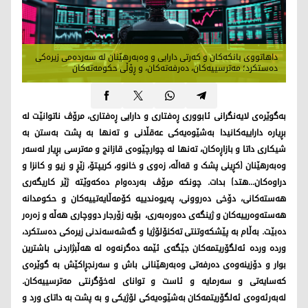
داهاتووی بانكەکان و کەرتی دارایی و وەبەرهێنان لە سەردەمی زیرەکی
دەستكرد؛ مەترسییەكان، دەرفەتەكان، و ڕۆڵی حکومەتەکان
بەگوێرەی لایەنگرانی ئابووری ڕەفتاری و دارایی ڕەفتاری، مرۆڤ ناتوانێت لە
بڕیارە داراییەکانیدا بەشێوەیەکی عەقڵانی و تەنها بە پشت بەستن بە
شیکاری داتا و بازاڕەکان، تەنها لە چوارچێوەی قازانج و مەترسی بڕیار لەسەر
وەبەرهێنان (کڕینی پشک و قەاڵە، زەوی و خانوو، کریپتۆ، زێڕ و زیو و کانزا و
دراوەکان...هتد) بدات. چونکە مرۆڤ بەردەوام دەکەوێتە ژێر کاریگەری
هەستەکانی، دۆخی دەروونی، پەیوەندییە کۆمەڵایەتییەکان و حکومدانە
هەستەوەرییەکان و ژینگەی دەورەبەری، بۆیە زۆرجار دووچاری هەڵە و زەرەر
دەبێت. بەڵام بە پێشکەوتنتی تەکنۆلۆژیا و گەشەسەندنی زیرەکی دەستکرد،
وردە وردە ئەلگۆریتمەکان جێگەی ئێمە دەگرنەوە لە هەڵبژاردنی باشترین
بوار و دۆزینەوەی دەرفەتی وەبەرهێنانی باش و سەرنجڕاکێش بە گوێرەی
کەسایەتی و سەرمایە و ئاست و توانای لەخۆگرنتی مەترسییەکان.
لەبەرئەوەی ئەلگۆریتمەکان بەشێوەیەکی لۆژیکی و بە پشت بە داتای ورد و