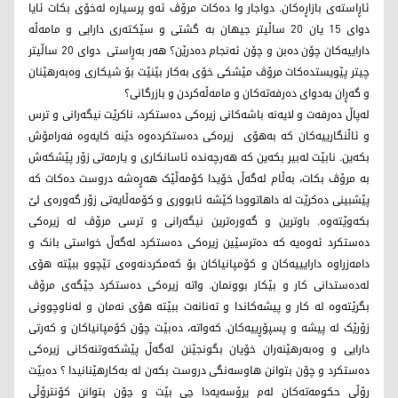
ئاڕاستەی بازاڕەکان. دواجار وا دەکات مرۆڤ ئەو پرسیارە لەخۆی بکات ئایا
دوای 15 یان 20 ساڵیتر جیهان بە گشتی و سێکتەری دارایی و مامەڵە
داراییەکان چۆن دەبن و چۆن ئەنجام دەدرێن؟ هەر بەڕاستی دوای ٢٠ ساڵیتر
چیتر پێویستدەکات مرۆڤ مێشکی خۆی بەکار بێنێت بۆ شیکاری وەبەرهێنان
و گەڕان بەدوای دەرفەتەکان و مامەڵەکردن و بازرگانی؟
لەپاڵ دەرفەت و لایەنە باشەکانی زیرەکی دەستکرد، ناکرێت نیگەرانی و ترس
و ئاڵنگارییەکان کە بەهۆی زیرەکی دەستکردەوە دێنە کایەوە فەرامۆش
بکەین. نابێت لەبیر بکەین کە هەرچەندە ئاسانکاری و یارمەتی زۆر پێشکەش
بە مرۆڤ بکات، بەڵام لەگەڵ خۆیدا کۆمەڵێک هەڕەشە دروست دەکات کە
پێشبینی دەکرێت لە داهاتوودا کێشە ئابووری و کۆمەڵایەتی زۆر گەورەی لێ
بکەوێتەوە. باوترین و گەورەترین نیگەرانی و ترسی مرۆڤ لە زیرەکی
دەستکرد ئەوەیە کە دەترسێین زیرەکی دەستکرد لەگەڵ خواستی بانک و
دامەزراوە دارایییەکان و کۆمپانیاکان بۆ کەمکردنەوەی تێچوو ببێتە هۆی
لەدەستدانی کار و بێکار بوونمان. واتە زیرەکی دەستکرد جێگەی مرۆڤ
بگرێتەوە لە کار و پیشەکاندا و تەنانەت ببێتە هۆی نەمان و لەناوچوونی
زۆرێک لە پیشە و پسپۆڕییەکان. کەواتە، دەبێت چۆن کۆمپانیاکان و کەرتی
دارایی و وەبەرهێنەران خۆیان بگونجێنن لەگەڵ پێشکەوتنەکانی زیرەکی
دەستکرد و چۆن بتوانن هاوسەنگی دروست بکەن لە بەکارهێنانیدا ؟ دەبێت
ڕۆڵی حکومەتەکان لەم پرۆسەیەدا چی بێت و چۆن بتوانن کۆنترۆڵی