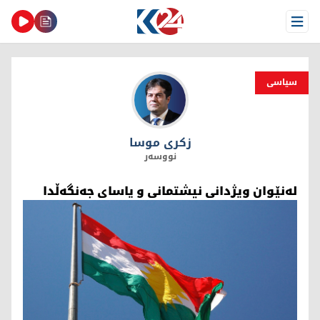
Open Menu
سیاسی
زکری موسا
زکری موسا
نووسەر
لەنێوان ویژدانی نیشتمانی و یاسای جەنگەڵدا