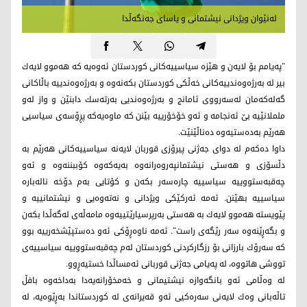
لەنێوان ویژدانی نیشتمانی و یاسای جەنگەڵدا
"پەیامم بۆ لایەن و هێزە سیاسییەكانی كوردستان ئەوەیە كە هەموو لایەك
بیر لە بەرژەوەندییەكانی خەڵكی كوردستان بكەنەوە و بەرژەوەندییە باڵاكانی
گەلەكەمان لەسەرووی ئامانج و بەرژەوەندیی بەرتەسك دابنێن و واز لەو
ململانێیە بێ ئەنجامە و ئەو خۆخۆرییە بێنن كە ماوەیەكە پڕۆسەی سیاسیی
هەرێم بەدەستیەوە دەناڵێنێت.
داوا دەكەم لە دوای جەژنی پیرۆزی قوربان لایەنە سیاسییەكانی هەرێم بە
دڵسۆزی و هەستی نیشتمانپەروەرانەوە بەیەكەوە كۆببننەوە و ئەو
چەقبەستووییە سیاسییە چارەسەر بكەن و كۆتایی بەم دۆخە نالەبارە
سیاسییە بهێنن. ئەمە ئەركێكی ویژدانی و نەتەوەیی و نیشتمانییە و
پێویستە هەموو لایەك بە هەستی بەرپرسیارێتییەوە مامەڵەی لەگەڵدا بكەن
و بگەڕێنەوە سەر رێگەی راست". ئەمە ناوەڕۆكی ئەو دەستپێشخەرییە بوو
كە سەرۆك بارزانی بۆ رزگاركردنی كوردستان لەم چەقبەستووییە سیاسییەی
تووشی هاتووە، لە پەیامی جەژنی قوربانی ئەمساڵدا خستیەڕوو.
لە وەڵامی ئەو بانگەوازە نیشتیمانی و خەمخۆرانەیەدا بەداخەوە بافڵ
تاڵەبانی وەك لایەنی سەرەكیی ئەو قەیرانەی لە كوردستاندا بەڕێوەیە، لە