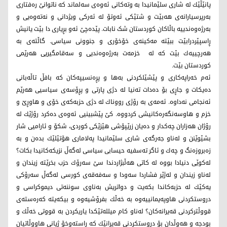
پانێڵێك لە شاری سلێمانیدا بە وتەكانی ئەوەی سەلماند كە ناتوانێ رەفتاری
بەرپرسیارانەی هەبێت و شتێكی ئەوتۆ لە ئەركی ویژدانی و نەتەوەیی و
بەرژەوەندییە باڵاكان كوردستان شک نابات. پێدەچێ ئەو بڕیاری دا بێت یانیش
ڕاسپێردرابێت ببێتە مەكینەی خۆخۆری و جنوونی سیاسی. گاڵتەی بە
هەرچییەك بێت كە لە خزمەت بەرژەوەندیی و سەقامگیریی هەرێمی
كوردستان بێت.
ئەم خەراپەكاری و پێشێلكردنی بەها و پڕەنسیپەكان كە بافڵ تاڵەبانی
دەیكات و جاڕی بۆ دەدات تەنیا لە دژی پارتی و پڕۆسەی سیاسیی هەرێم
ئەنجامی نەداوە. ئەمەی بە رۆژی رووناك لە دژی حزبەكەی خۆی و هاوڕێ و
خزم و هاوسەنگەرەكانیشی كردووە. كێ پێشبینیی ئەوەی دەكرد رۆژێك لە
رۆژان هەزاران چەكدار و دەیان زرێپۆشی هێزێكی كوردی، شکۆ و ئارامیی شار
بشێوێنن و لەناو جەرگەی شاری سلێمانیدا پەلاماری هۆتێلێك بدەن و بە
زەبروزەنگ و چەك و ئاگر تەسفیە حیسابی سیاسی لەگەڵ نزیکەکانیدا بكات؟
لەكوێی دنیادا بووە لە كاتی هەڵبژاردندا سێ سەرۆك حزب بخرێتە زیندان و
لەناو زیندان و لەژێر فشاردا سەودا و سەفەقەی كورسی لەگەڵ سەرۆكی
یەكێك لە حزبەكاندا بكەیت و دواتریش بەناوی سوننەتی دیموكراسی و
دروستكردنی هاوپەیمانییەوە بە خەڵك بفرۆشیەوە و بیكەیتە كەرەستەی
قووڵتركردنی قەیرانەكان؟ لەناو كام میللەتێكدا یاریكردن بە قووتی خەڵك و
بودجە و هەوڵدان بۆ دروستكردنی قەیرانێك كە راستەوخۆ ژیانی هاووڵاتیان