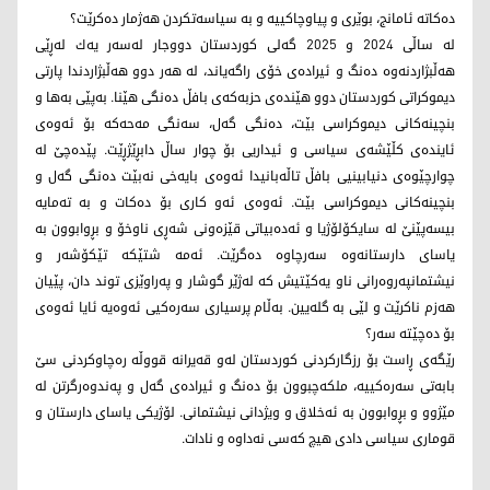
دەكاتە ئامانج، بوێری و پیاوچاکییە و بە سیاسەتكردن هەژمار دەكرێت؟
لە ساڵی 2024 و 2025 گەلی كوردستان دووجار لەسەر یەك لەڕێی
هەڵبژاردنەوە دەنگ و ئیرادەی خۆی راگەیاند، لە هەر دوو هەڵبژاردندا پارتی
دیموكراتی كوردستان دوو هێندەی حزبەكەی بافڵ دەنگی هێنا. بەپێی بەها و
بنچینەكانی دیموكراسی بێت، دەنگی گەل، سەنگی مەحەكە بۆ ئەوەی
ئایندەی كڵێشەی سیاسی و ئیداریی بۆ چوار ساڵ دابڕێژڕێت. پێدەچێ لە
چوارچێوەی دنیابینیی بافڵ تاڵەبانیدا ئەوەی بایەخی نەبێت دەنگی گەل و
بنچینەكانی دیموكراسی بێت. ئەوەی ئەو كاری بۆ دەكات و بە تەمایە
بیسەپێنێ لە سایكۆلۆژیا و ئەدەبیاتی قێزەونی شەڕی ناوخۆ و بڕوابوون بە
یاسای دارستانەوە سەرچاوە دەگرێت. ئەمە شتێکە تێکۆشەر و
نیشتمانپەروەرانی ناو یەکێتیش کە لەژێر گوشار و پەراوێزی توند دان، پێیان
هەزم ناکرێت و لێی بە گلەیین. بەڵام پرسیاری سەرەكیی ئەوەیە ئایا ئەوەی
بۆ دەچێتە سەر؟
رێگەی ڕاست بۆ رزگاركردنی كوردستان لەو قەیرانە قووڵە رەچاوكردنی سێ
بابەتی سەرەكییە، ملكەچبوون بۆ دەنگ و ئیرادەی گەل و پەندوەرگرتن لە
مێژوو و بڕوابوون بە ئەخلاق و ویژدانی نیشتمانی. لۆژیكی یاسای دارستان و
قوماری سیاسی دادی هیچ كەسی نەداوە و نادات.