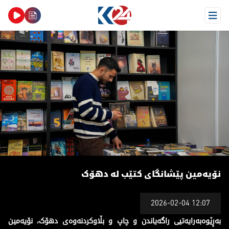
Open Menu
ۆیەمین پێشانگای کتێب لە دهۆک
نۆیەمین پێشانگای کتێب لە دهۆک
2026-02-04 12:07
بەڕێوەبەرایەتیی راگەیاندن و چاپ و بڵاوکردنەوەی دهۆک، نۆیەمین