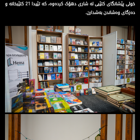
خولی پێشانگای کتێبی لە شاری دهۆک کردەوە، کە تێیدا 21 کتێبخانە و
دەزگای وەشاندن بەشدارن.