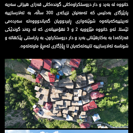
خانووە له‌ بەرد و دار دروستكراوه‌کانی گوندەکانی قه‌زای هیزانی سەربە
پارێزگای بەدلیس کە تەمەنیان نزیکەی 300 ساڵە، بە تەلارسازییە
نەریتییەکەیانەوە شوێنەواری ڕابردوویان گه‌یاندوووه‌ته‌ سەردەمی
ئێستا. ئەو خانووە مێژوویە 2 و 3 نهۆمییانەی کە لە چەند گوندێکی
قه‌زاكه‌دا بە بەکارهێنانی بەرد و دار دروستکراون، بە پاراستنی پێکهاتە و
شوناسە تەلارسازییە تایبەتەکەیان تا ڕۆژگاری ئەمڕۆ ماونەتەوە.