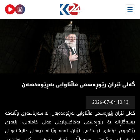
Open Menu
ەلی ئێران رێوڕەسمی ماڵئاوایی بەڕێوەدەبەن
گەلی ئێران رێوڕەسمی ماڵئاوایی بەڕێوەدەبەن
2026-07-04 10:13
گەلی ئێران رێوڕەسمی ماڵئاوایی بەڕێوەدەبەن، لە سەرتاسەری وڵاتەکە
پرسەگێڕانە بۆ رێوڕەسمی بەخاکسپاردنی عەلی خامنەیی، رێبەری
پێشووی کۆماری ئیسلامیی ئێران، ئەمە وێنانە دیمەنی دانیشتووانی
تارانە لە مزگەوتی موسەڵڵای ئیمام خومەینی کە بەشداری