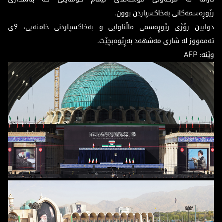
رێوڕەسمەکانی بەخاکسپاردن بوون.
دوایین رۆژی رێوڕەسمی ماڵئاوایی و بەخاکسپاردنی خامنەیی، 9ی
تەممووز لە شاری مەشهەد بەڕێوەبچێت.
وێنە: AFP