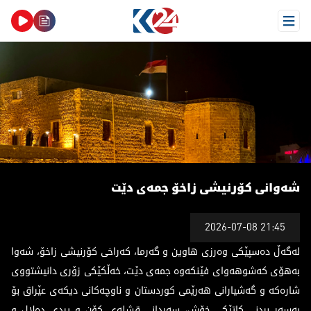
Open Menu
ەوانی کۆرنیشی زاخۆ جمەی دێت
شەوانی کۆرنیشی زاخۆ جمەی دێت
2026-07-08 21:45
لەگەڵ دەسپێکی وەرزی هاوین و گەرما، کەراخی کۆرنیشی زاخۆ، شەوا
بەهۆی کەشوهەوای فێنکەوە جمەی دێت، خەڵکێکی زۆری دانیشتووی
شارەکە و گەشیارانی هەرێمی کوردستان و ناوچەکانی دیکەی عێراق بۆ
بەسەر بردنی کاتێکی خۆش، سەردانی قشلەی کۆن و پردی دەلال و