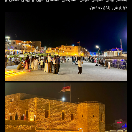
کۆرنیشی زاخۆ دەکەن.