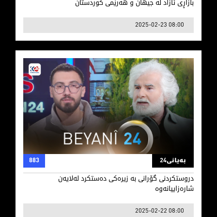
بازاڕی ئازاد لە جیهان و هەرێمی کوردستان
2025-02-23 08:00
دروستکردنی گۆرانی بە زیرەکی دەستکرد لەلایەن شارەزاییان
بەیانی24
883
دروستکردنی گۆرانی بە زیرەکی دەستکرد لەلایەن
شارەزاییانەوە
2025-02-22 08:00