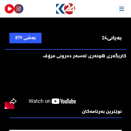
Open Menu
بەیانی24
بەشی 879
کاریگەری هونەری لەسەر دەرونی مرۆڤ
نوێترین بەرنامەکان