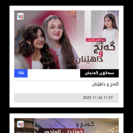
گەنج و داهێنان
سەکۆی گەنجان
104
گەنج و داهێنان
2025-11-26 11:37