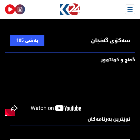
Open Menu
سەکۆی گەنجان
بەشی 105
گەنج و کولتوور
نوێترین بەرنامەکان