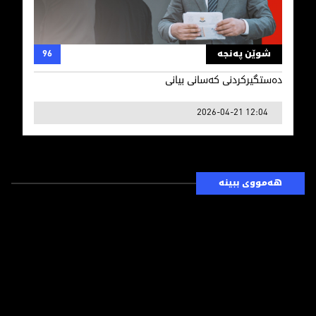
دەستگیرکردنی کەسانی بیانی
شوێن پەنجە
96
دەستگیرکردنی کەسانی بیانی
2026-04-21 12:04
هەمووی ببینە