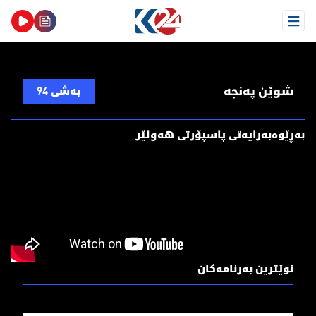
Open Menu
شوێن پەنجە
بەشی 94
بەڕێوەبەرایەتی پاسپۆرتی هەولێر
نوێترین بەرنامەکان