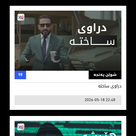
دراوی ساختە
شوێن پەنجە
98
دراوی ساختە
2026-05-18 22:48