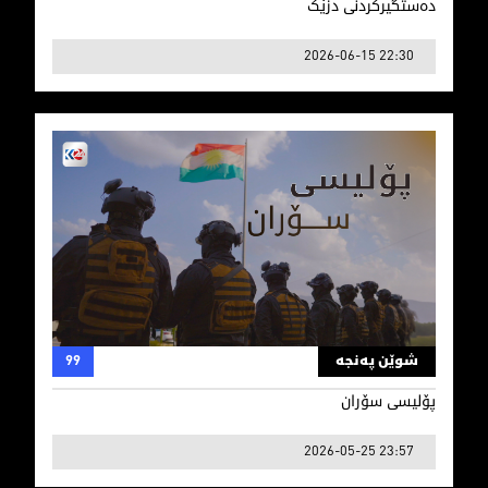
دەستگیرکردنی دزێک
2026-06-15 22:30
پۆلیسی سۆران
شوێن پەنجە
99
پۆلیسی سۆران
2026-05-25 23:57