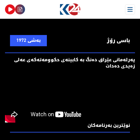
Open Menu
باسی رۆژ
بەشی 1972
پەرلەمانی عێراق دەنگ بە کابینەی حکوومەتەکەی عەلی
زەیدی دەدات
نوێترین بەرنامەکان