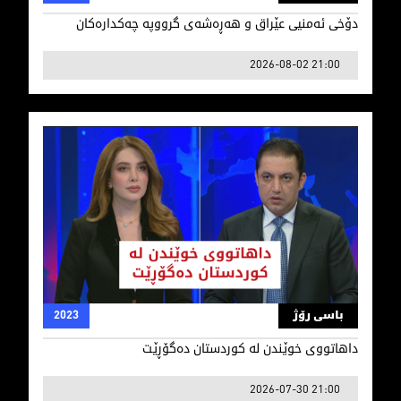
دۆخی ئه‌منیی عێراق و هه‌ڕه‌شه‌ی‌ گرووپه‌ چه‌كداره‌كان
2026-08-02 21:00
داهاتووی خوێندن لە کوردستان دەگۆڕێت
باسی رۆژ
2023
داهاتووی خوێندن لە کوردستان دەگۆڕێت
2026-07-30 21:00