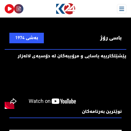
Open Menu
باسی رۆژ
بەشی 1974
پێشێلکارییە یاسایی و مرۆییەکان لە دۆسیەی لالەزار
نوێترین بەرنامەکان