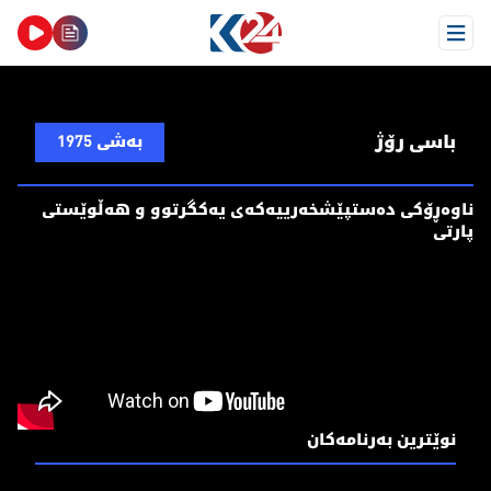
Open Menu
باسی رۆژ
بەشی 1975
ناوه‌ڕۆكی ده‌ستپێشخه‌رییه‌كه‌ی یه‌كگرتوو و هه‌ڵوێستی
پارتی
نوێترین بەرنامەکان