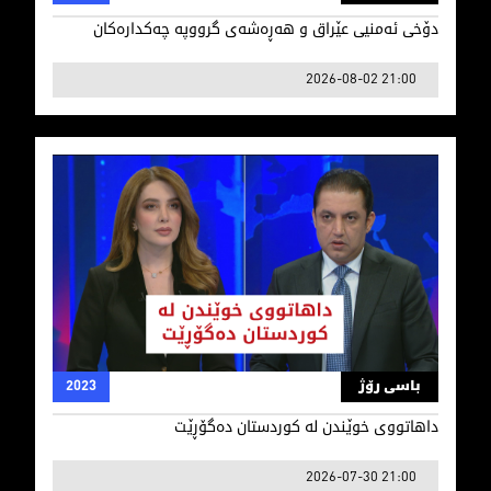
دۆخی ئه‌منیی عێراق و هه‌ڕه‌شه‌ی‌ گرووپه‌ چه‌كداره‌كان
2026-08-02 21:00
داهاتووی خوێندن لە کوردستان دەگۆڕێت
باسی رۆژ
2023
داهاتووی خوێندن لە کوردستان دەگۆڕێت
2026-07-30 21:00