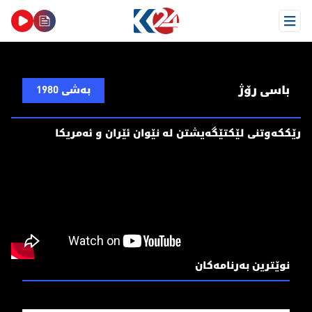
Open Menu
باسی رۆژ
بەشی 1980
رێككه‌وتنی لێكتێگه‌یشتن له‌ نێوان ئێران و ئه‌مریكا
نوێترین بەرنامەکان