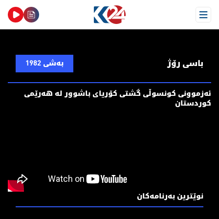
Open Menu
باسی رۆژ
بەشی 1982
ئەزموونی کونسوڵی گشتی کۆریای باشوور لە هەرێمی
کوردستان
نوێترین بەرنامەکان