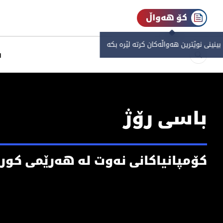
کۆ هەواڵ
 بینینی نوێترین هەواڵەکان کرتە لێرە بکە
س
باسی رۆژ
كۆمپانیاكانی نه‌وت له‌ هه‌رێمی كورد