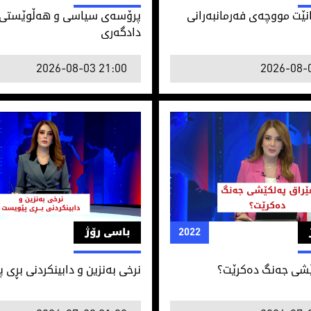
نێت مووچەی فەرمانبەرانی
پرۆسه‌ی سیاسی و هه‌ڵوێستی 
دادگه‌ری
2026-08-03 21:00
2026-08-
ێشی جه‌نگ ده‌كرێت؟
نرخی بەنزین و دابینکردنی بڕی 
2022
باسی رۆژ
ێشی جه‌نگ ده‌كرێت؟
نرخی بەنزین و دابینکردنی بڕی 