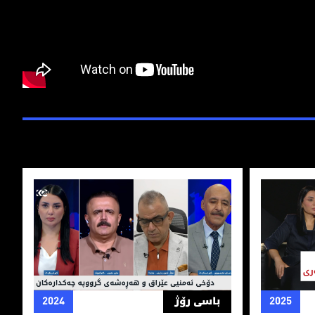
ۆمه‌ڵی دادگه‌ری
دۆخی ئه‌منیی عێراق و هه‌ڕه‌شه‌ی‌ گرووپه‌ چه‌كداره
2025
باسی رۆژ
2024