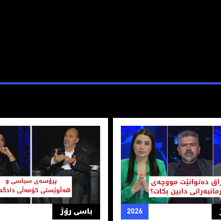
وردستان
نێت مووچەی فەرمانبەرانی دابین بکات؟
پرۆسه‌ی سیاسی و هه‌ڵوێستی ك
2026
باسی رۆژ