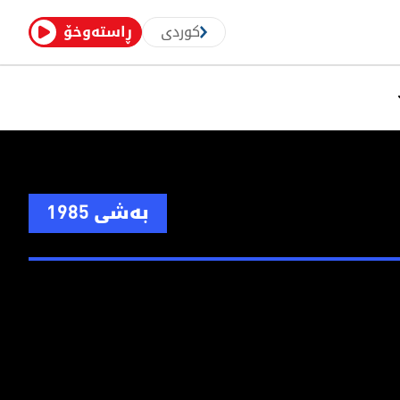
کوردی
ڕاستەوخۆ
بەشی 1985