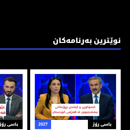
نوێترین بەرنامەکان
كه‌موكوڕی و كێشه‌ی پڕۆژه‌كانی نیشته‌جێبوون له‌ هه‌رێمی ك
عێراق دەتوا
باسی رۆژ
2027
باسی رۆژ