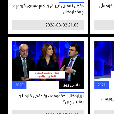
كۆمه‌ڵی
دۆخی ئه‌منیی عێراق و هه‌ڕه‌شه‌ی‌ گرووپه‌
چه‌كداره‌كان
2026-08-02 21:00
پێویست
بڕیاره‌كانی حكوومه‌ت بۆ دۆخی كاره‌با و به‌نزین چین
2021
باسی رۆژ
2020
بڕیاره‌كانی حكوومه‌ت بۆ دۆخی كاره‌با و
پێویست
به‌نزین چین؟