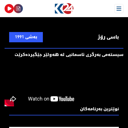
Open Menu
باسی رۆژ
بەشی 1991
سیستەمی بەرگری ئاسمانیی لە هەولێر جێگیردەکرێت
نوێترین بەرنامەکان