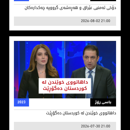
دۆخی ئه‌منیی عێراق و هه‌ڕه‌شه‌ی‌ گرووپه‌ چه‌كداره‌كان
2026-08-02 21:00
داهاتووی خوێندن لە کوردستان دەگۆڕێت
باسی رۆژ
2023
داهاتووی خوێندن لە کوردستان دەگۆڕێت
2026-07-30 21:00