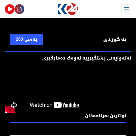
Open Menu
بە کوردی
بەشی 283
نەتەوایەتی پشتگیرییە نەوەک دەمارگیری
نوێترین بەرنامەکان