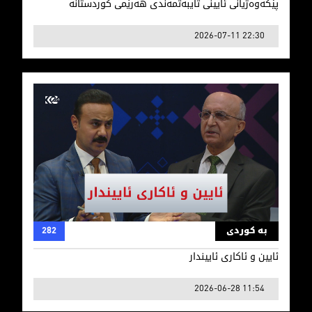
پێکەوەژیانی ئایینی تایبەتمەندی ھەرێمی کوردستانە
2026-07-11 22:30
ئایین و ئاکاری ئاییندار
بە کوردی
282
ئایین و ئاکاری ئاییندار
2026-06-28 11:54