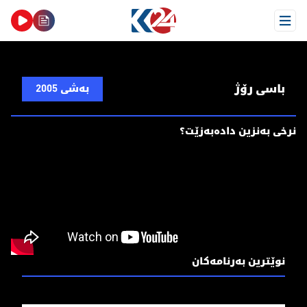
Open Menu
باسی رۆژ
بەشی 2005
نرخی بەنزین دادەبەزێت؟
نوێترین بەرنامەکان