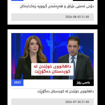
دۆخی ئه‌منیی عێراق و هه‌ڕه‌شه‌ی‌ گرووپه‌ چه‌كداره‌كان
2026-08-02 21:00
داهاتووی خوێندن لە کوردستان دەگۆڕێت
باسی رۆژ
2023
داهاتووی خوێندن لە کوردستان دەگۆڕێت
2026-07-30 21:00