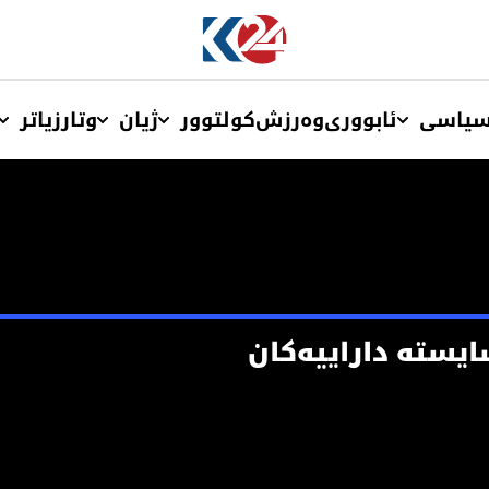
یاسی
ئابووری
وەرزش
کولتوور
ژیان
وتار
زیاتر
یسته‌ داراییه‌كان