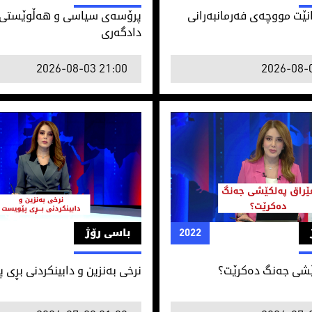
نێت مووچەی فەرمانبەرانی
پرۆسه‌ی سیاسی و هه‌ڵوێستی 
دادگه‌ری
2026-08-03 21:00
2026-08-
ێشی جه‌نگ ده‌كرێت؟
نرخی بەنزین و دابینکردنی بڕی 
2022
باسی رۆژ
ێشی جه‌نگ ده‌كرێت؟
نرخی بەنزین و دابینکردنی بڕی 