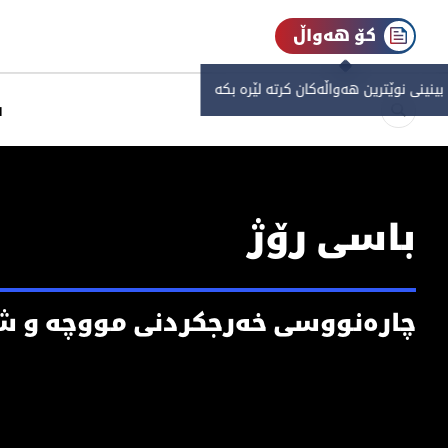
کۆ هەواڵ
 بینینی نوێترین هەواڵەکان کرتە لێرە بکە
س
باسی رۆژ
چاره‌نووسی خه‌رجكردنی مووچه‌ و شا