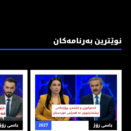
نوێترین بەرنامەکان
كه‌موكوڕی و كێشه‌ی پڕۆژه‌كانی نیشته‌جێبوون له‌ هه‌رێمی ك
عێراق دەتوا
باسی رۆژ
2027
باسی رۆژ