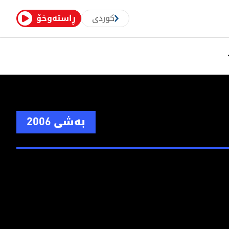
کوردی
ڕاستەوخۆ
بەشی 2006