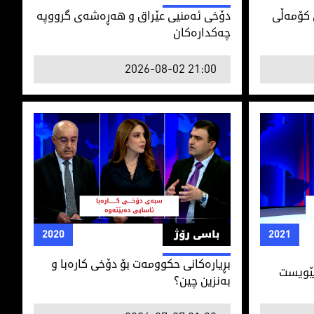
كۆمه‌ڵی
دۆخی ئه‌منیی عێراق و هه‌ڕه‌شه‌ی‌ گرووپه‌
چه‌كداره‌كان
2026-08-02 21:00
پێویست
بڕیاره‌كانی حكوومه‌ت بۆ دۆخی كاره‌با و به‌نزین چین
2021
باسی رۆژ
2020
بڕیاره‌كانی حكوومه‌ت بۆ دۆخی كاره‌با و
پێویست
به‌نزین چین؟