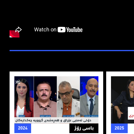
ۆمه‌ڵی دادگه‌ری
دۆخی ئه‌منیی عێراق و هه‌ڕه‌شه‌ی‌ گرووپه‌ چه‌كداره
2025
باسی رۆژ
2024