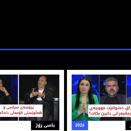
وردستان
نێت مووچەی فەرمانبەرانی دابین بکات؟
پرۆسه‌ی سیاسی و هه‌ڵوێستی ك
2026
باسی رۆژ