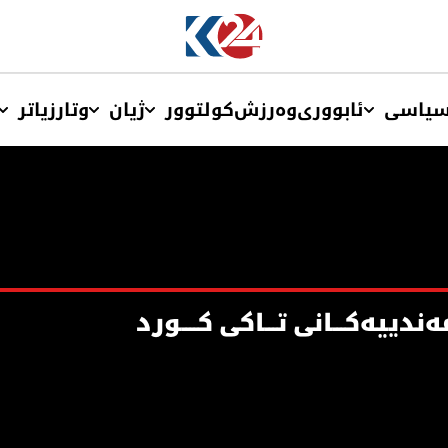
یاسی
ئابووری
وەرزش
کولتوور
ژیان
وتار
زیاتر
ییەکـــانی تـــاکی کــــورد