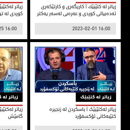
زیاتر لە كتێبێك | كاریگەری و كارتێكەری
زیاتر لەکتێ
ئەدەبیاتی كوردی و عەرەبی لەسەر یەكتر
کوردی لە تی
25 16:00
2023-02-01 16:00
زیاتر لەکتێبێک | باسکردن لە زنجیرە كتێبەكانی ئۆكسفۆرد
زیاتر لەکتێب
زیاتر لە کتێبێک
زیاتر لە 
زیاتر لەکتێبێک | باسکردن لە زنجیرە
زیاتر لەکتێب
كتێبەكانی ئۆكسفۆرد
گامێش