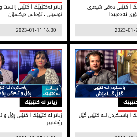
بێک | کتێبی دەقی شیعری
زیاتر لەکتێبێک | کتێبی زانست و
ۆری ئەدەبیدا
نوسینی ، تۆماس دیکسۆن
2023-01-11 16:00
2023-01-
ێک | باســكردن لــە كتێبی گێل گامێش
زیاتر لە کتێبێک | كتێبی ڕۆڵ و ئ
کتێبێک
زیاتر لە کتێبێک
ێک | باســكردن لــە كتێبی گێل
زیاتر لە کتێبێک | كتێبی ڕۆڵ و 
رۆشنبیر