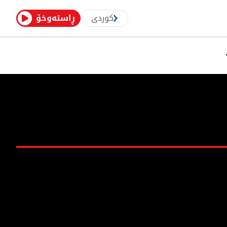
کوردی
ڕاستەوخۆ