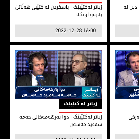
 دین لە
زیاتر لەکتێبێک | باسکردن لە کتێبی هەڵاتن
بەرەو لوتکە
2022-12-28 16:00
ەركی رۆشنبیر
زیاتر لەکتێبێک | دوا بەرهەمەکانی حەمە سەعید
زیاتر لە کتێبێک
ئەركی
زیاتر لەکتێبێک | دوا بەرهەمەکانی حەمە
سەعید حەسەن