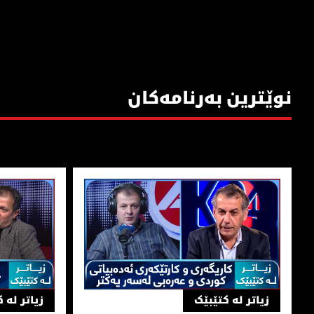
نوێترین بەرنامەکان
زیاتر لە كتێبێك | كاریگەری و كارتێكەری ئەدەبیاتی كوردی و 
زیاتر لەکتێ
زیاتر لە کتێبێک
زیاتر لە 