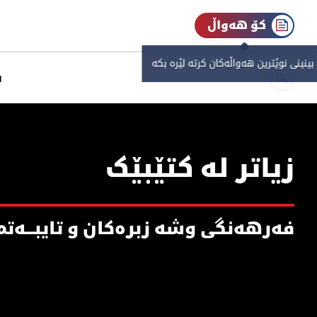
کۆ هەواڵ
 بینینی نوێترین هەواڵەکان کرتە لێرە بکە
س
زیاتر لە کتێبێک
فەرهەنگی وشە زبرەکان و تایبـــەتمەند