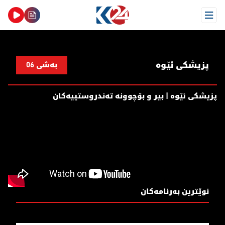
Open Menu
پزیشکی ئێوە
بەشی 06
پزیشكی ئێوە | بیر و بۆچوونە تەندروستییەكان
نوێترین بەرنامەکان