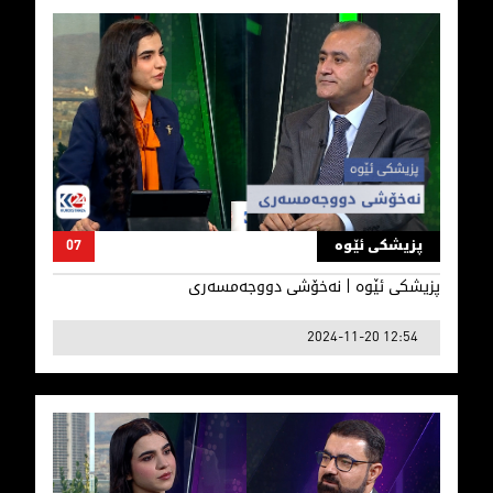
پزیشكی ئێوە | نەخۆشی دووجەمسەری
پزیشکی ئێوە
07
پزیشكی ئێوە | نەخۆشی دووجەمسەری
2024-11-20 12:54